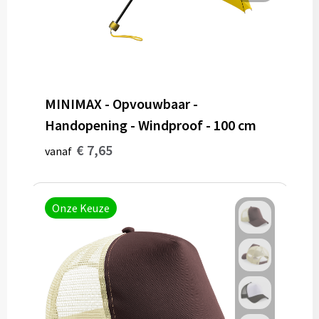
Potloden
Markeerstiften
Geschenksets
MINIMAX - Opvouwbaar -
Merken
Handopening - Windproof - 100 cm
Notaboekjes
€ 7,65
vanaf
Zelfklevende memo's
Onze Keuze
Notablokken
Mappen
Eten & drinken