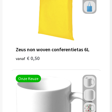
Muntjes
Paraplu's
Stormparaplu's
Klassieke paraplu's
Zeus non woven conferentietas 6L
€ 0,50
vanaf
Opvouwbare paraplu's
Onze Keuze
Divers
Technologie
Vrije tijd