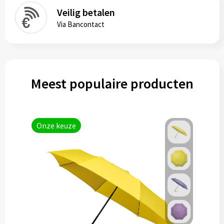
Veilig betalen
Papieren tassen
Via Bancontact
Reistassen
Zakelijk
Meest populaire producten
Rugzakken
Schoudertassen
Onze keuze
Koeltassen
Schrijf & papierwaren
Balpennen