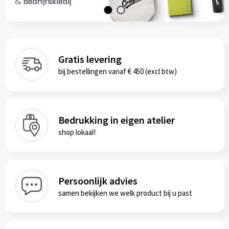
Schorten
Notaboekje
High-Vis
Gratis levering
Kids & Baby's
bij bestellingen vanaf € 450 (excl btw)
Petten
Mutsen
Bedrukking in eigen atelier
shop lokaal!
Handschoenen en sjaals
Bagage
Persoonlijk advies
samen bekijken we welk product bij u past
Katoenen draagtassen
Boodschappentassen