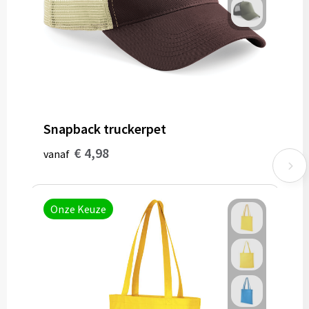
Bidons
Drinkbekers
Drinkflessen
Thermosflessen
Snapback truckerpet
€ 4,98
Thermosbekers
vanaf
Mokken & kopjes
Onze Keuze
Glazen
Lunchboxen
Snoep