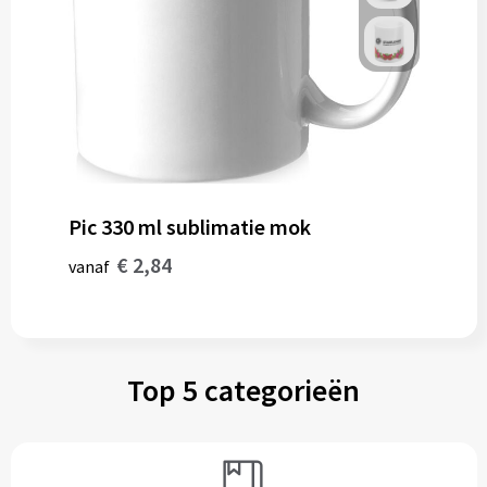
Gereedschap
Persoonlijke verzorging
Zonnebrillen
EHBO
Pic 330 ml sublimatie mok
Verpakkingen
€ 2,84
vanaf
Pashouders
Top 5 categorieën