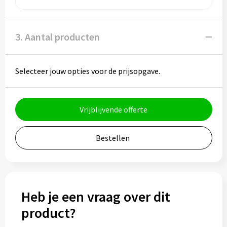
Bidons
3. Aantal producten
Drinkbekers
Drinkflessen
Selecteer jouw opties voor de prijsopgave.
Thermosflessen
Vrijblijvende offerte
Thermosbekers
Mokken & kopjes
Bestellen
Glazen
Lunchboxen
Heb je een vraag over dit
product?
Snoep