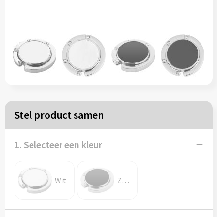
Papieren tassen
Reistassen
Zakelijk
Rugzakken
Stel product samen
Schoudertassen
Koeltassen
1. Selecteer een kleur
Schrijf & papierwaren
Wit
Zwart
Balpennen