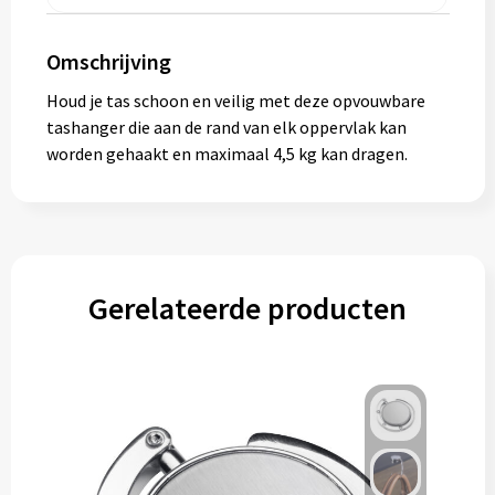
Gereedschap
Omschrijving
Persoonlijke verzorging
Houd je tas schoon en veilig met deze opvouwbare
Zonnebrillen
tashanger die aan de rand van elk oppervlak kan
worden gehaakt en maximaal 4,5 kg kan dragen.
EHBO
Verpakkingen
Pashouders
Gerelateerde producten