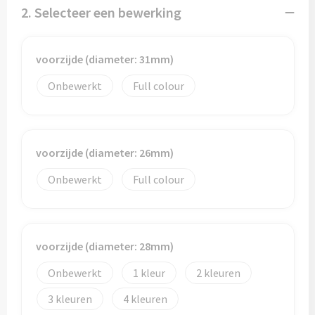
Potloden
2. Selecteer een bewerking
Markeerstiften
voorzijde (diameter: 31mm)
Geschenksets
Onbewerkt
Full colour
Merken
Notaboekjes
voorzijde (diameter: 26mm)
Zelfklevende memo's
Onbewerkt
Full colour
Notablokken
voorzijde (diameter: 28mm)
Mappen
Onbewerkt
1
2
Eten & drinken
3
4