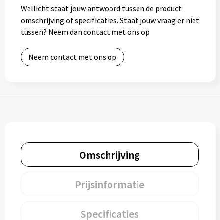
Wellicht staat jouw antwoord tussen de product
Muntjes
omschrijving of specificaties. Staat jouw vraag er niet
tussen? Neem dan contact met ons op
Paraplu's
Neem contact met ons op
Stormparaplu's
Klassieke paraplu's
Opvouwbare paraplu's
Omschrijving
Divers
Technologie
Prijsinformatie
Vrije tijd
Specificaties