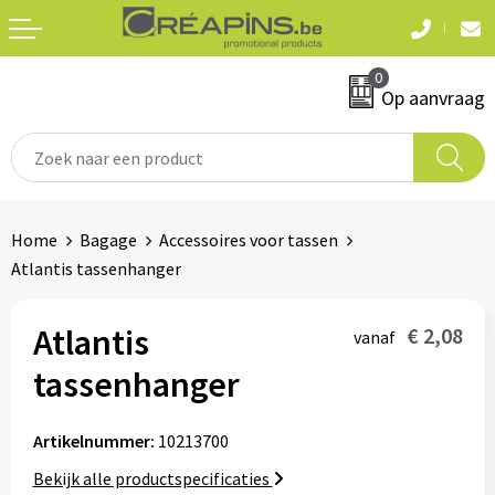
Terug
Terug
0
Textiel
Sleutelhangers
Op aanvraag
T-shirts
Automerken
Polo's
Divers
Home
Bagage
Accessoires voor tassen
Sweaters en hoodies
Atlantis tassenhanger
Eten & drinken
Fleeces
Snoepgoed
Atlantis
€ 2,08
vanaf
Jassen
tassenhanger
Waterflesjes
Hemden
Artikelnummer:
10213700
Badtextiel & douche
Schrijf & papierwaren
Bekijk alle productspecificaties