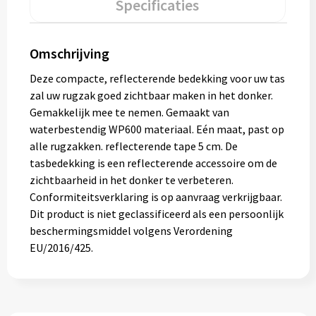
Specificaties
Gereedschap
Persoonlijke verzorging
Omschrijving
Deze compacte, reflecterende bedekking voor uw tas
Zonnebrillen
zal uw rugzak goed zichtbaar maken in het donker.
Gemakkelijk mee te nemen. Gemaakt van
EHBO
waterbestendig WP600 materiaal. Eén maat, past op
alle rugzakken. reflecterende tape 5 cm. De
Verpakkingen
tasbedekking is een reflecterende accessoire om de
zichtbaarheid in het donker te verbeteren.
Pashouders
Conformiteitsverklaring is op aanvraag verkrijgbaar.
Dit product is niet geclassificeerd als een persoonlijk
beschermingsmiddel volgens Verordening
EU/2016/425.