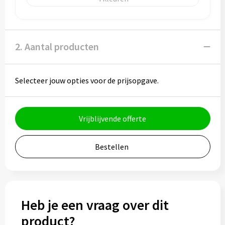
Bidons
Drinkbekers
2. Aantal producten
Drinkflessen
Selecteer jouw opties voor de prijsopgave.
Thermosflessen
Thermosbekers
Vrijblijvende offerte
Mokken & kopjes
Bestellen
Glazen
Lunchboxen
Heb je een vraag over dit
Snoep
product?