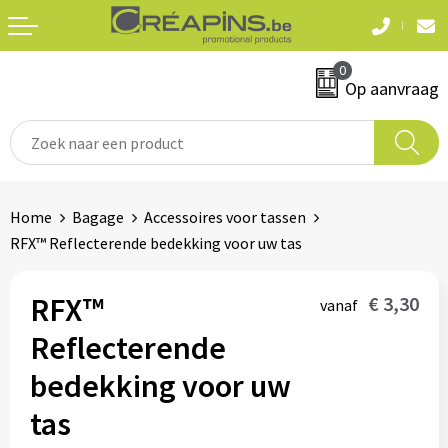
Terug
Terug
0
Textiel
Sleutelhangers
Op aanvraag
T-shirts
Automerken
Polo's
Divers
Home
Bagage
Accessoires voor tassen
Sweaters en hoodies
RFX™ Reflecterende bedekking voor uw tas
Eten & drinken
Fleeces
Snoepgoed
RFX™
€ 3,30
vanaf
Jassen
Reflecterende
Waterflesjes
Hemden
bedekking voor uw
tas
Badtextiel & douche
Schrijf & papierwaren