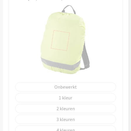
Potloden
Markeerstiften
Geschenksets
Merken
Notaboekjes
Zelfklevende memo's
Onbewerkt
Notablokken
1
Mappen
2
3
Eten & drinken
4