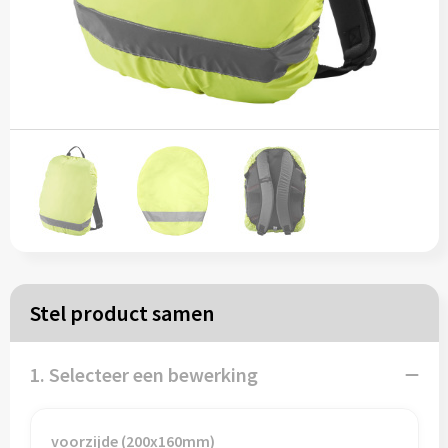
Papieren tassen
Reistassen
Zakelijk
Rugzakken
Schoudertassen
Koeltassen
Stel product samen
Schrijf & papierwaren
1. Selecteer een bewerking
Balpennen
voorzijde (200x160mm)