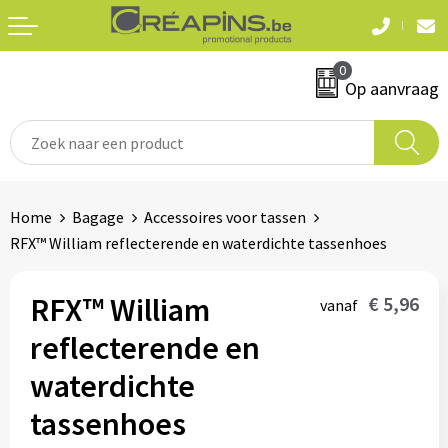
Terug
Terug
0
Textiel
Sleutelhangers
Op aanvraag
T-shirts
Automerken
Polo's
Divers
Home
Bagage
Accessoires voor tassen
Sweaters en hoodies
RFX™ William reflecterende en waterdichte tassenhoes
Eten & drinken
Fleeces
Snoepgoed
RFX™ William
€ 5,96
vanaf
Jassen
reflecterende en
Waterflesjes
Hemden
waterdichte
tassenhoes
Badtextiel & douche
Schrijf & papierwaren