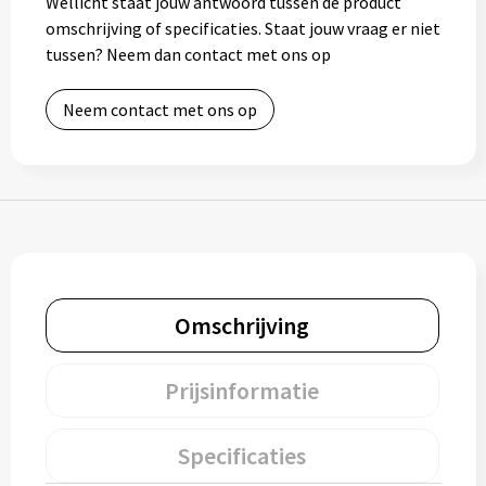
Wellicht staat jouw antwoord tussen de product
omschrijving of specificaties. Staat jouw vraag er niet
Bidons
tussen? Neem dan contact met ons op
Drinkbekers
Neem contact met ons op
Drinkflessen
Thermosflessen
Thermosbekers
Mokken & kopjes
Omschrijving
Glazen
Prijsinformatie
Lunchboxen
Specificaties
Snoep