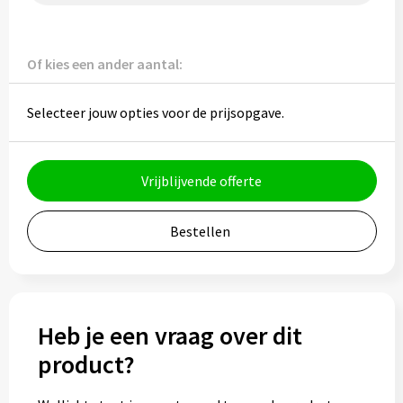
Potloden
Markeerstiften
Of kies een ander aantal:
Geschenksets
Selecteer jouw opties voor de prijsopgave.
Merken
Vrijblijvende offerte
Notaboekjes
Zelfklevende memo's
Bestellen
Notablokken
Mappen
Heb je een vraag over dit
product?
Eten & drinken