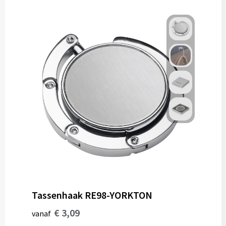
Gereedschap
Persoonlijke verzorging
Zonnebrillen
EHBO
Verpakkingen
Pashouders
Tassenhaak RE98-YORKTON
€ 3,09
vanaf