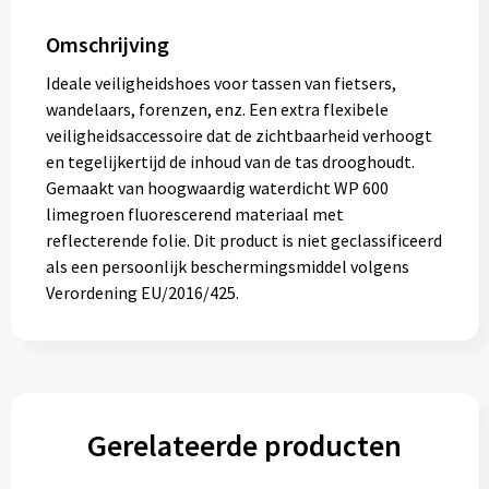
Muntjes
Omschrijving
Ideale veiligheidshoes voor tassen van fietsers,
Paraplu's
wandelaars, forenzen, enz. Een extra flexibele
veiligheidsaccessoire dat de zichtbaarheid verhoogt
Stormparaplu's
en tegelijkertijd de inhoud van de tas drooghoudt.
Gemaakt van hoogwaardig waterdicht WP 600
Klassieke paraplu's
limegroen fluorescerend materiaal met
reflecterende folie. Dit product is niet geclassificeerd
Opvouwbare paraplu's
als een persoonlijk beschermingsmiddel volgens
Verordening EU/2016/425.
Divers
Technologie
Gerelateerde producten
Vrije tijd