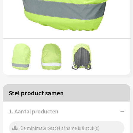
Papieren tassen
Reistassen
Zakelijk
Rugzakken
Schoudertassen
Koeltassen
Stel product samen
Schrijf & papierwaren
1. Aantal producten
Balpennen
De minimale bestel afname is 8 stuk(s)