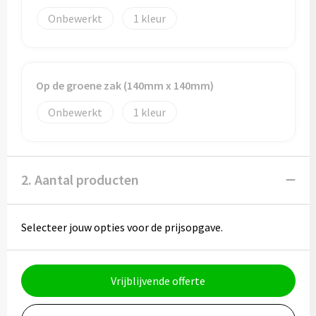
Potloden
Onbewerkt
1
Markeerstiften
Geschenksets
Op de groene zak (140mm x 140mm)
Merken
Onbewerkt
1
Notaboekjes
2. Aantal producten
Zelfklevende memo's
Notablokken
Selecteer jouw opties voor de prijsopgave.
Mappen
Vrijblijvende offerte
Eten & drinken