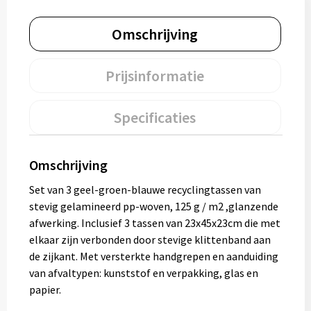
Muntjes
Omschrijving
Paraplu's
Prijsinformatie
Stormparaplu's
Specificaties
Klassieke paraplu's
Omschrijving
Opvouwbare paraplu's
Set van 3 geel-groen-blauwe recyclingtassen van
stevig gelamineerd pp-woven, 125 g / m2 ,glanzende
Divers
afwerking. Inclusief 3 tassen van 23x45x23cm die met
elkaar zijn verbonden door stevige klittenband aan
Technologie
de zijkant. Met versterkte handgrepen en aanduiding
van afvaltypen: kunststof en verpakking, glas en
Vrije tijd
papier.