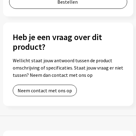
Bestellen
Bidons
Drinkbekers
Heb je een vraag over dit
Drinkflessen
product?
Thermosflessen
Wellicht staat jouw antwoord tussen de product
Thermosbekers
omschrijving of specificaties. Staat jouw vraag er niet
tussen? Neem dan contact met ons op
Mokken & kopjes
Neem contact met ons op
Glazen
Lunchboxen
Snoep