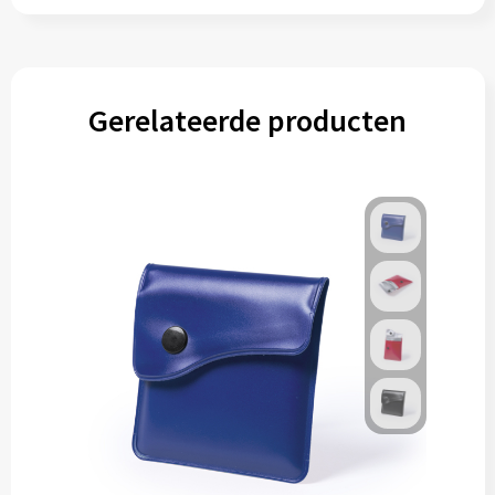
Gereedschap
Persoonlijke verzorging
Gerelateerde producten
Zonnebrillen
EHBO
Verpakkingen
Pashouders