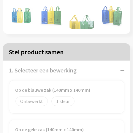
Papieren tassen
Reistassen
Zakelijk
Stel product samen
Rugzakken
1. Selecteer een bewerking
Schoudertassen
Koeltassen
Op de blauwe zak (140mm x 140mm)
Onbewerkt
1
Schrijf & papierwaren
Balpennen
Op de gele zak (140mm x 140mm)