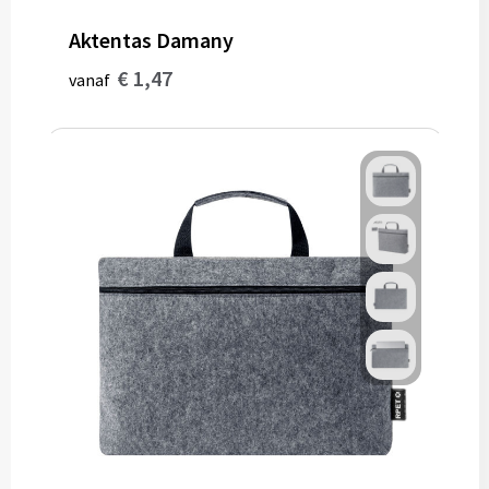
Muntjes
Aktentas Damany
€ 1,47
vanaf
Paraplu's
Stormparaplu's
Klassieke paraplu's
Opvouwbare paraplu's
Divers
Technologie
Vrije tijd