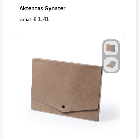
Aktentas Gynster
Bidons
€ 1,41
vanaf
Drinkbekers
Drinkflessen
Thermosflessen
Thermosbekers
Mokken & kopjes
Glazen
Lunchboxen
Snoep