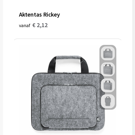
Gereedschap
Aktentas Rickey
Persoonlijke verzorging
€ 2,12
vanaf
Zonnebrillen
EHBO
Verpakkingen
Pashouders