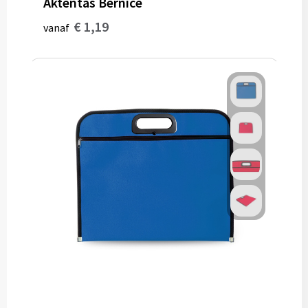
Aktentas Bernice
€ 1,19
Papieren tassen
vanaf
Reistassen
Zakelijk
Rugzakken
Schoudertassen
Koeltassen
Schrijf & papierwaren
Balpennen