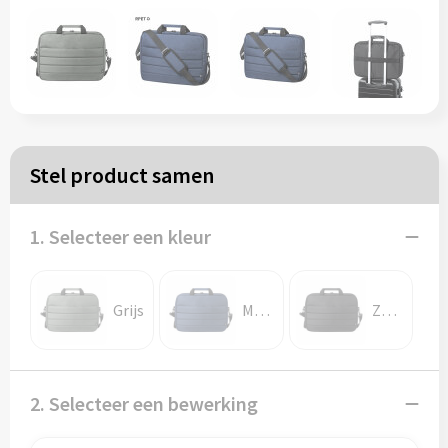
Papieren tassen
Reistassen
Zakelijk
Stel product samen
Rugzakken
1. Selecteer een kleur
Schoudertassen
Koeltassen
Grijs
Marine blauw
Zwart
Schrijf & papierwaren
2. Selecteer een bewerking
Balpennen