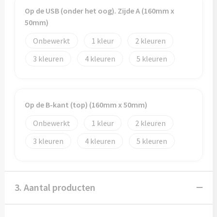
Potloden
Op de USB (onder het oog). Zijde A (160mm x
50mm)
Markeerstiften
Onbewerkt
1
2
Geschenksets
3
4
5
Merken
Notaboekjes
Op de B-kant (top) (160mm x 50mm)
Zelfklevende memo's
Onbewerkt
1
2
3
4
5
Notablokken
Mappen
3. Aantal producten
Eten & drinken