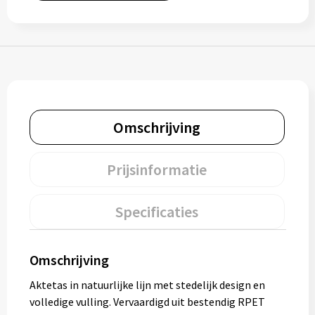
Muntjes
Paraplu's
Stormparaplu's
Omschrijving
Klassieke paraplu's
Prijsinformatie
Opvouwbare paraplu's
Specificaties
Divers
Technologie
Omschrijving
Aktetas in natuurlijke lijn met stedelijk design en
Vrije tijd
volledige vulling. Vervaardigd uit bestendig RPET