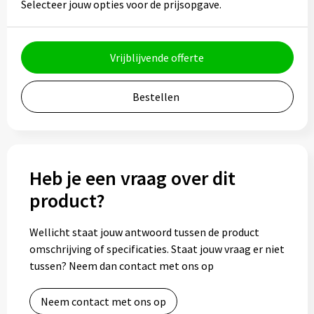
Selecteer jouw opties voor de prijsopgave.
Bidons
Drinkbekers
Vrijblijvende offerte
Drinkflessen
Bestellen
Thermosflessen
Thermosbekers
Heb je een vraag over dit
Mokken & kopjes
product?
Glazen
Wellicht staat jouw antwoord tussen de product
omschrijving of specificaties. Staat jouw vraag er niet
Lunchboxen
tussen? Neem dan contact met ons op
Snoep
Neem contact met ons op