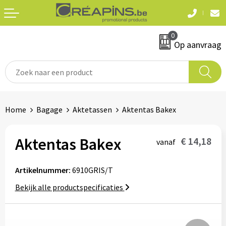
Terug
Terug
0
Textiel
Sleutelhangers
Op aanvraag
T-shirts
Automerken
Polo's
Divers
Home
Bagage
Aktetassen
Aktentas Bakex
Sweaters en hoodies
Eten & drinken
Fleeces
Aktentas Bakex
€ 14,18
vanaf
Snoepgoed
Jassen
Artikelnummer:
6910GRIS/T
Waterflesjes
Hemden
Bekijk alle productspecificaties
Badtextiel & douche
Schrijf & papierwaren