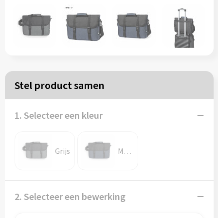
Papieren tassen
Reistassen
Zakelijk
Stel product samen
Rugzakken
1. Selecteer een kleur
Schoudertassen
Koeltassen
Grijs
Marine blauw
Schrijf & papierwaren
2. Selecteer een bewerking
Balpennen