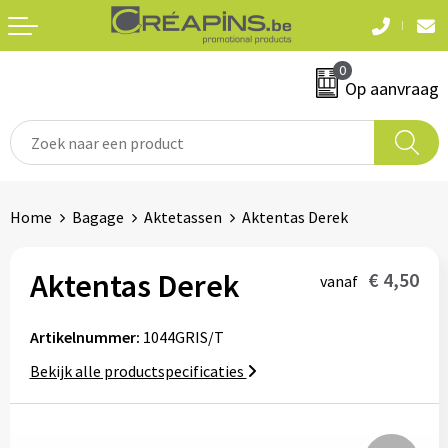
Terug
Terug
0
Textiel
Sleutelhangers
Op aanvraag
T-shirts
Automerken
Polo's
Divers
Home
Bagage
Aktetassen
Aktentas Derek
Sweaters en hoodies
Eten & drinken
Fleeces
Aktentas Derek
€ 4,50
vanaf
Snoepgoed
Jassen
Artikelnummer:
1044GRIS/T
Waterflesjes
Hemden
Bekijk alle productspecificaties
Badtextiel & douche
Schrijf & papierwaren