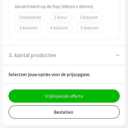
Potloden
Gecentreerd op de flap (80mm x 60mm)
Markeerstiften
Onbewerkt
1
2
3
4
5
Geschenksets
Merken
3. Aantal producten
Notaboekjes
Zelfklevende memo's
Selecteer jouw opties voor de prijsopgave.
Notablokken
Vrijblijvende offerte
Mappen
Bestellen
Eten & drinken