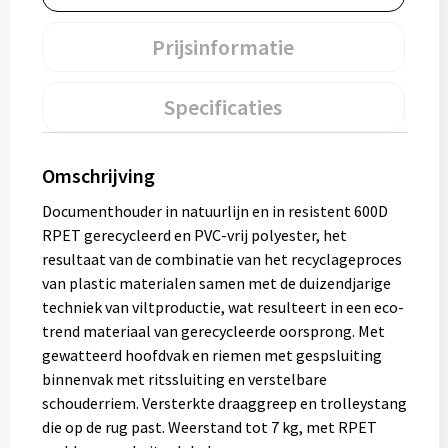
Muntjes
Prijsinformatie
Paraplu's
Specificaties
Stormparaplu's
Omschrijving
Klassieke paraplu's
Documenthouder in natuurlijn en in resistent 600D
RPET gerecycleerd en PVC-vrij polyester, het
Opvouwbare paraplu's
resultaat van de combinatie van het recyclageproces
van plastic materialen samen met de duizendjarige
techniek van viltproductie, wat resulteert in een eco-
Divers
trend materiaal van gerecycleerde oorsprong. Met
gewatteerd hoofdvak en riemen met gespsluiting
Technologie
binnenvak met ritssluiting en verstelbare
schouderriem. Versterkte draaggreep en trolleystang
Vrije tijd
die op de rug past. Weerstand tot 7 kg, met RPET