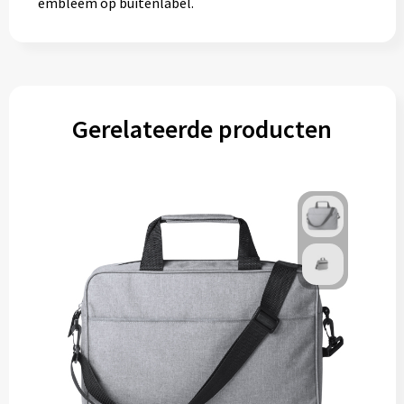
embleem op buitenlabel.
Gereedschap
Persoonlijke verzorging
Zonnebrillen
Gerelateerde producten
EHBO
Verpakkingen
Pashouders