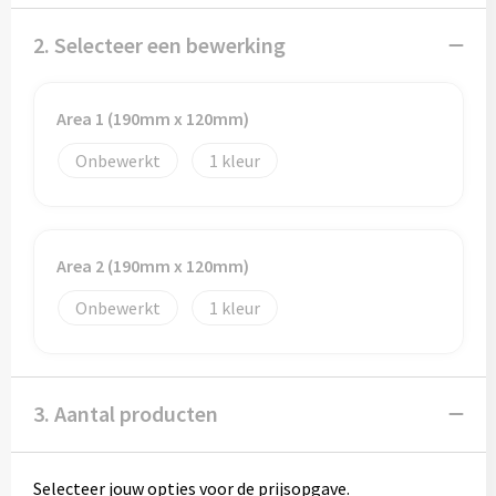
Potloden
2. Selecteer een bewerking
Markeerstiften
Geschenksets
Area 1 (190mm x 120mm)
Onbewerkt
1
Merken
Notaboekjes
Area 2 (190mm x 120mm)
Zelfklevende memo's
Onbewerkt
1
Notablokken
Mappen
3. Aantal producten
Eten & drinken
Selecteer jouw opties voor de prijsopgave.