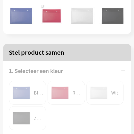
Papieren tassen
Reistassen
Zakelijk
Stel product samen
Rugzakken
1. Selecteer een kleur
Schoudertassen
Koeltassen
Blauw
Rood
Wit
Schrijf & papierwaren
Zwart
Balpennen