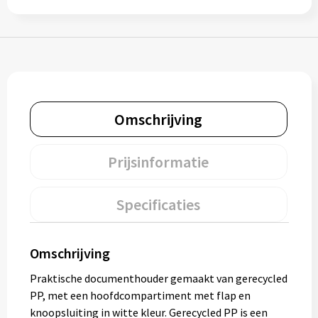
Muntjes
Paraplu's
Stormparaplu's
Omschrijving
Klassieke paraplu's
Prijsinformatie
Opvouwbare paraplu's
Specificaties
Divers
Omschrijving
Technologie
Praktische documenthouder gemaakt van gerecycled
Vrije tijd
PP, met een hoofdcompartiment met flap en
knoopsluiting in witte kleur. Gerecycled PP is een