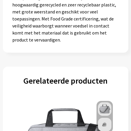
Gereedschap
hoogwaardig gerecycled en zeer recyclebaar plastic,
met grote weerstand en geschikt voor veel
toepassingen. Met Food Grade certificering, wat de
Persoonlijke verzorging
veiligheid waarborgt wanneer voedsel in contact
komt met het materiaal dat is gebruikt om het
Zonnebrillen
product te vervaardigen.
EHBO
Verpakkingen
Pashouders
Gerelateerde producten