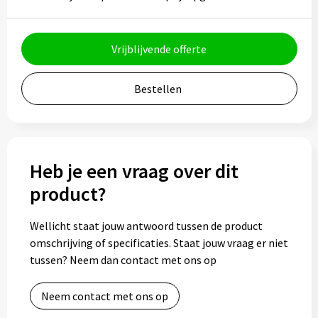
Bidons
Vrijblijvende offerte
Drinkbekers
Drinkflessen
Bestellen
Thermosflessen
Thermosbekers
Heb je een vraag over dit
product?
Mokken & kopjes
Wellicht staat jouw antwoord tussen de product
Glazen
omschrijving of specificaties. Staat jouw vraag er niet
tussen? Neem dan contact met ons op
Lunchboxen
Neem contact met ons op
Snoep