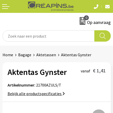
Terug
Terug
0
Textiel
Sleutelhangers
Op aanvraag
T-shirts
Automerken
Polo's
Divers
Home
Bagage
Aktetassen
Aktentas Gynster
Sweaters en hoodies
Eten & drinken
Fleeces
Aktentas Gynster
€ 1,41
vanaf
Snoepgoed
Jassen
Artikelnummer:
21700AZULS/T
Waterflesjes
Hemden
Bekijk alle productspecificaties
Badtextiel & douche
Schrijf & papierwaren