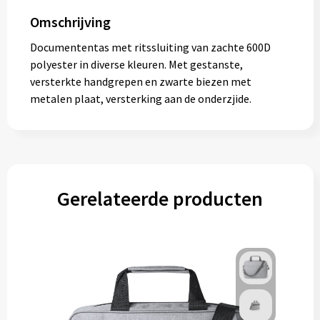
Gereedschap
Omschrijving
Persoonlijke verzorging
Documententas met ritssluiting van zachte 600D
polyester in diverse kleuren. Met gestanste,
Zonnebrillen
versterkte handgrepen en zwarte biezen met
metalen plaat, versterking aan de onderzjide.
EHBO
Verpakkingen
Pashouders
Gerelateerde producten