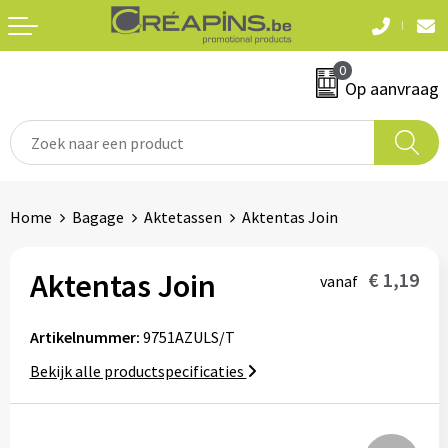
Terug
Terug
0
Textiel
Sleutelhangers
Op aanvraag
T-shirts
Automerken
Polo's
Divers
Home
Bagage
Aktetassen
Aktentas Join
Sweaters en hoodies
Eten & drinken
Fleeces
Aktentas Join
€ 1,19
vanaf
Snoepgoed
Jassen
Artikelnummer:
9751AZULS/T
Waterflesjes
Hemden
Bekijk alle productspecificaties
Badtextiel & douche
Schrijf & papierwaren