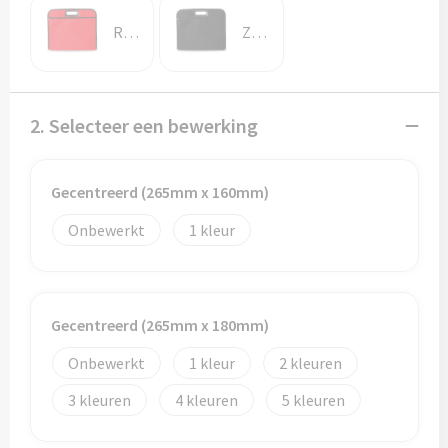
Potloden
Rood
Zwart
Markeerstiften
Geschenksets
2. Selecteer een bewerking
Merken
Gecentreerd (265mm x 160mm)
Notaboekjes
Onbewerkt
1
Zelfklevende memo's
Notablokken
Gecentreerd (265mm x 180mm)
Mappen
Onbewerkt
1
2
3
4
5
Eten & drinken