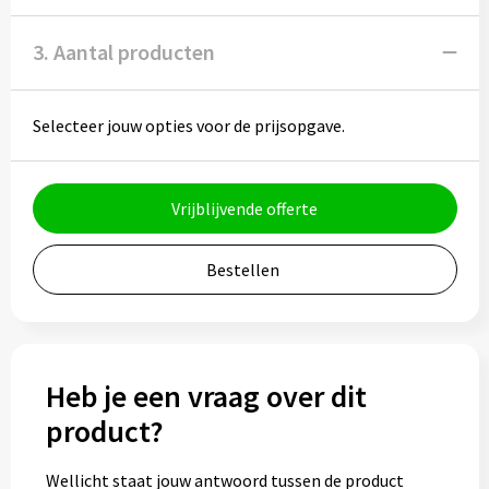
Bidons
3. Aantal producten
Drinkbekers
Selecteer jouw opties voor de prijsopgave.
Drinkflessen
Thermosflessen
Vrijblijvende offerte
Thermosbekers
Bestellen
Mokken & kopjes
Glazen
Heb je een vraag over dit
Lunchboxen
product?
Snoep
Wellicht staat jouw antwoord tussen de product