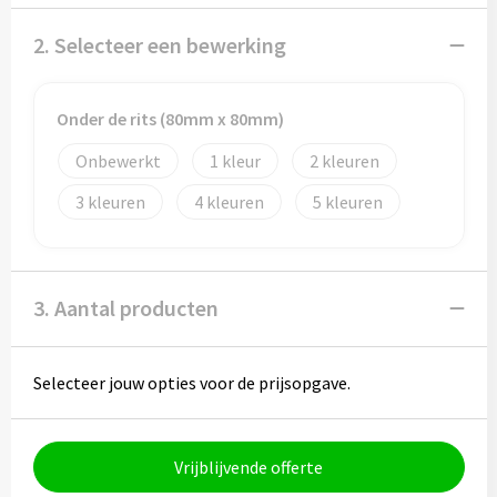
Potloden
2. Selecteer een bewerking
Markeerstiften
Geschenksets
Onder de rits (80mm x 80mm)
Onbewerkt
1
2
Merken
3
4
5
Notaboekjes
Zelfklevende memo's
3. Aantal producten
Notablokken
Selecteer jouw opties voor de prijsopgave.
Mappen
Vrijblijvende offerte
Eten & drinken