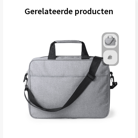
Gereedschap
Gerelateerde producten
Persoonlijke verzorging
Zonnebrillen
EHBO
Verpakkingen
Pashouders