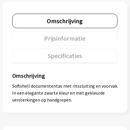
Muntjes
Omschrijving
Paraplu's
Prijsinformatie
Stormparaplu's
Specificaties
Klassieke paraplu's
Opvouwbare paraplu's
Omschrijving
Softshell documententas met ritssluiting en voorvak.
Divers
In een elegante zwarte kleur en met gekleurde
versterkingen op handgrepen.
Technologie
Vrije tijd