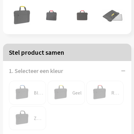
Papieren tassen
Reistassen
Zakelijk
Stel product samen
Rugzakken
1. Selecteer een kleur
Schoudertassen
Koeltassen
Blauw
Geel
Rood
Schrijf & papierwaren
Zwart
Balpennen