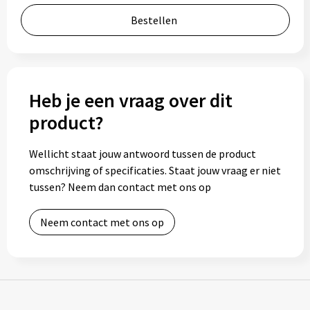
Bidons
Bestellen
Drinkbekers
Drinkflessen
Heb je een vraag over dit
product?
Thermosflessen
Wellicht staat jouw antwoord tussen de product
Thermosbekers
omschrijving of specificaties. Staat jouw vraag er niet
tussen? Neem dan contact met ons op
Mokken & kopjes
Glazen
Neem contact met ons op
Lunchboxen
Snoep