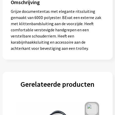
Omschrijving
Muntjes
Grijze documententas met elegante ritssluiting
gemaakt van 600D polyester. BEvat een externe zak
met klittenbandsluiting aan de voorzijde. Heeft
Paraplu's
comfortable verstevigde handgrepen en een
verstelbare schouderriem. Heeft een
Stormparaplu's
karabijnhaakksluiting en accessoire aan de
achterkant voor bevestiging aan een trolley.
Klassieke paraplu's
Opvouwbare paraplu's
Divers
Gerelateerde producten
Technologie
Vrije tijd