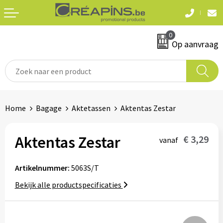
Terug
Terug
0
Textiel
Sleutelhangers
Op aanvraag
T-shirts
Automerken
Polo's
Divers
Home
Bagage
Aktetassen
Aktentas Zestar
Sweaters en hoodies
Eten & drinken
Fleeces
Aktentas Zestar
€ 3,29
vanaf
Snoepgoed
Jassen
Artikelnummer:
5063S/T
Waterflesjes
Hemden
Bekijk alle productspecificaties
Badtextiel & douche
Schrijf & papierwaren