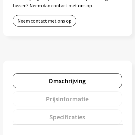
tussen? Neem dan contact met ons op
Bidons
Neem contact met ons op
Drinkbekers
Drinkflessen
Thermosflessen
Thermosbekers
Omschrijving
Mokken & kopjes
Glazen
Prijsinformatie
Lunchboxen
Specificaties
Snoep