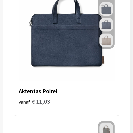
Gereedschap
Persoonlijke verzorging
Zonnebrillen
EHBO
Verpakkingen
Pashouders
Aktentas Poirel
€ 11,03
vanaf