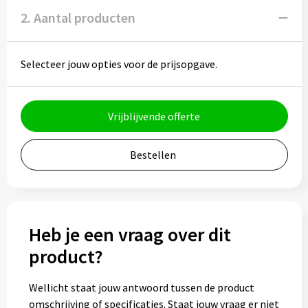
Potloden
2. Aantal producten
Markeerstiften
Selecteer jouw opties voor de prijsopgave.
Geschenksets
Merken
Vrijblijvende offerte
Notaboekjes
Bestellen
Zelfklevende memo's
Notablokken
Heb je een vraag over dit
Mappen
product?
Wellicht staat jouw antwoord tussen de product
Eten & drinken
omschrijving of specificaties. Staat jouw vraag er niet