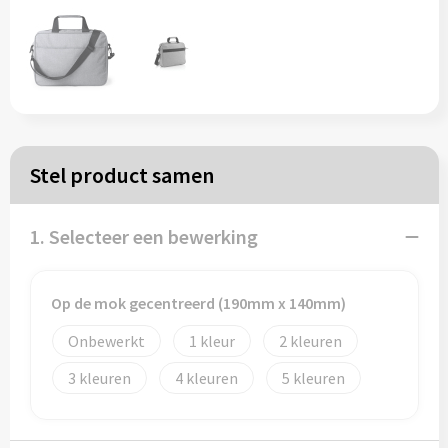
Papieren tassen
Reistassen
Zakelijk
Stel product samen
Rugzakken
1. Selecteer een bewerking
Schoudertassen
Koeltassen
Op de mok gecentreerd (190mm x 140mm)
Onbewerkt
1
2
Schrijf & papierwaren
3
4
5
Balpennen