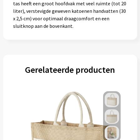
tas heeft een groot hoofdvak met veel ruimte (tot 20
Gereedschap
liter), verstevigde geweven katoenen handvatten (30
x 2,5 cm) voor optimaal draagcomfort en een
Persoonlijke verzorging
sluitknop aan de bovenkant.
Zonnebrillen
EHBO
Verpakkingen
Gerelateerde producten
Pashouders