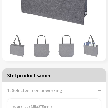
Papieren tassen
Reistassen
Zakelijk
Rugzakken
Schoudertassen
Koeltassen
Stel product samen
Schrijf & papierwaren
1. Selecteer een bewerking
Balpennen
voorzijde (255x275mm)