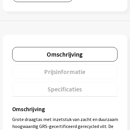
Muntjes
Paraplu's
Stormparaplu's
Omschrijving
Klassieke paraplu's
Opvouwbare paraplu's
Prijsinformatie
Specificaties
Divers
Technologie
Omschrijving
Grote draagtas met inzetstuk van zacht en duurzaam
Vrije tijd
hoogwaardig GRS-gecertificeerd gerecycled vilt. De