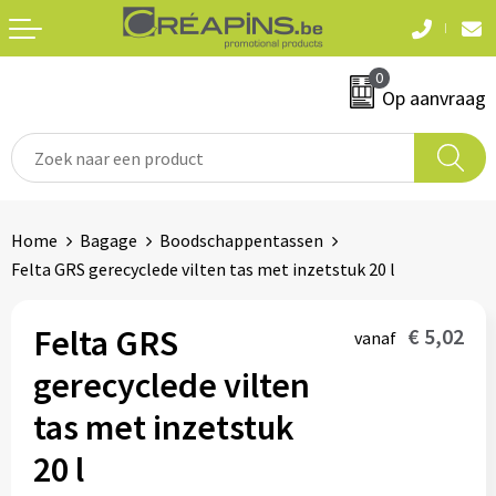
Terug
Terug
0
Textiel
Sleutelhangers
Op aanvraag
T-shirts
Automerken
Polo's
Divers
Home
Bagage
Boodschappentassen
Sweaters en hoodies
Felta GRS gerecyclede vilten tas met inzetstuk 20 l
Eten & drinken
Fleeces
Snoepgoed
Felta GRS
€ 5,02
vanaf
Jassen
gerecyclede vilten
Waterflesjes
Hemden
tas met inzetstuk
20 l
Badtextiel & douche
Schrijf & papierwaren