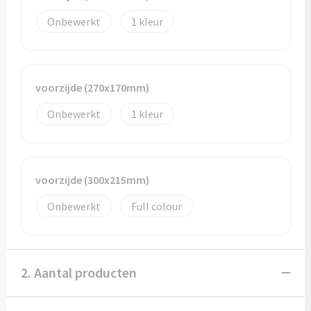
Potloden
Onbewerkt
1
Markeerstiften
Geschenksets
voorzijde (270x170mm)
Merken
Onbewerkt
1
Notaboekjes
Zelfklevende memo's
voorzijde (300x215mm)
Onbewerkt
Full colour
Notablokken
Mappen
2. Aantal producten
Eten & drinken