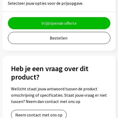
Selecteer jouw opties voor de prijsopgave.
Bidons
Drinkbekers
Vrijblijvende offerte
Drinkflessen
Bestellen
Thermosflessen
Thermosbekers
Heb je een vraag over dit
Mokken & kopjes
product?
Glazen
Wellicht staat jouw antwoord tussen de product
omschrijving of specificaties. Staat jouw vraag er niet
Lunchboxen
tussen? Neem dan contact met ons op
Snoep
Neem contact met ons op