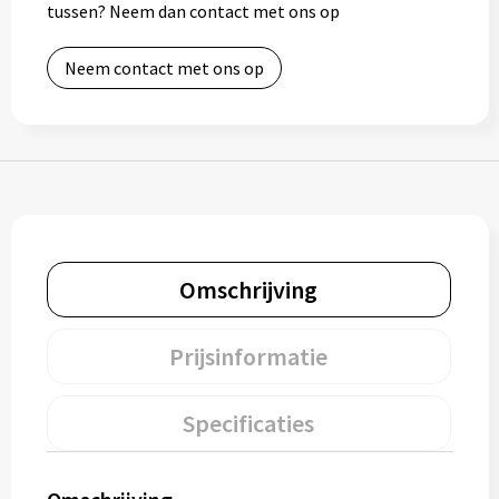
tussen? Neem dan contact met ons op
Bidons
Neem contact met ons op
Drinkbekers
Drinkflessen
Thermosflessen
Thermosbekers
Omschrijving
Mokken & kopjes
Prijsinformatie
Glazen
Lunchboxen
Specificaties
Snoep