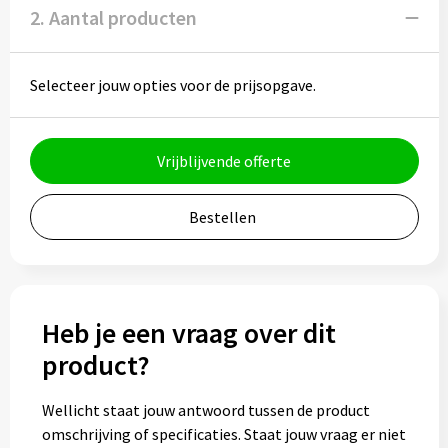
Potloden
2. Aantal producten
Markeerstiften
Selecteer jouw opties voor de prijsopgave.
Geschenksets
Merken
Vrijblijvende offerte
Notaboekjes
Bestellen
Zelfklevende memo's
Notablokken
Heb je een vraag over dit
Mappen
product?
Wellicht staat jouw antwoord tussen de product
Eten & drinken
omschrijving of specificaties. Staat jouw vraag er niet