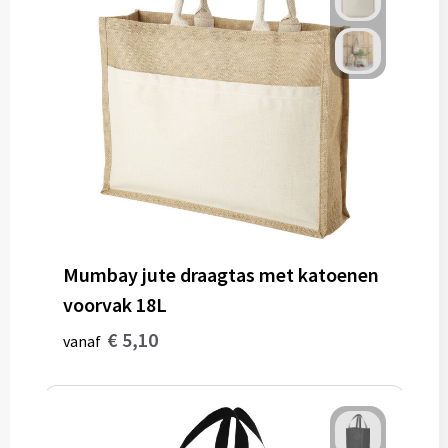
Gereedschap
Persoonlijke verzorging
Zonnebrillen
EHBO
Verpakkingen
Pashouders
Mumbay jute draagtas met katoenen
voorvak 18L
€ 5,10
vanaf