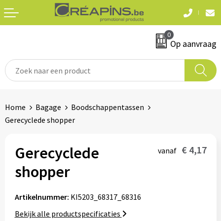
Terug
Terug
0
Textiel
Sleutelhangers
Op aanvraag
T-shirts
Automerken
Polo's
Divers
Home
Bagage
Boodschappentassen
Sweaters en hoodies
Gerecyclede shopper
Eten & drinken
Fleeces
Snoepgoed
Gerecyclede
€ 4,17
vanaf
Jassen
shopper
Waterflesjes
Hemden
Artikelnummer:
KI5203_68317_68316
Badtextiel & douche
Schrijf & papierwaren
Bekijk alle productspecificaties