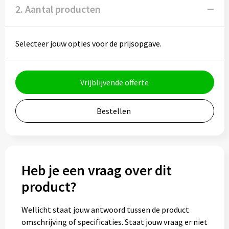
Potloden
2. Aantal producten
Markeerstiften
Selecteer jouw opties voor de prijsopgave.
Geschenksets
Merken
Vrijblijvende offerte
Notaboekjes
Bestellen
Zelfklevende memo's
Notablokken
Heb je een vraag over dit
Mappen
product?
Wellicht staat jouw antwoord tussen de product
Eten & drinken
omschrijving of specificaties. Staat jouw vraag er niet