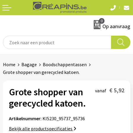
Terug
Terug
0
Textiel
Sleutelhangers
Op aanvraag
T-shirts
Automerken
Polo's
Divers
Home
Bagage
Boodschappentassen
Sweaters en hoodies
Grote shopper van gerecycled katoen.
Eten & drinken
Fleeces
Snoepgoed
Grote shopper van
€ 5,92
vanaf
Jassen
gerecycled katoen.
Waterflesjes
Hemden
Artikelnummer:
KI5230_95737_95736
Badtextiel & douche
Schrijf & papierwaren
Bekijk alle productspecificaties