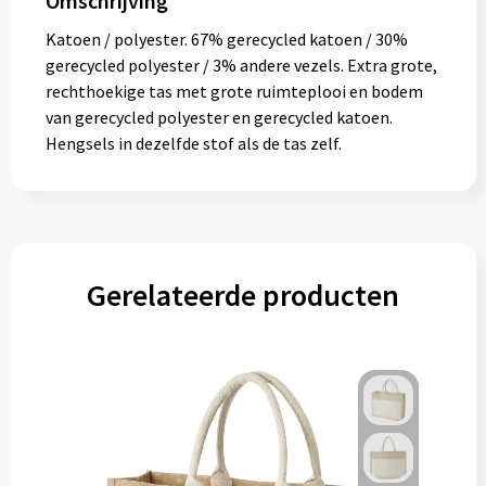
Omschrijving
Muntjes
Katoen / polyester. 67% gerecycled katoen / 30%
gerecycled polyester / 3% andere vezels. Extra grote,
rechthoekige tas met grote ruimteplooi en bodem
Paraplu's
van gerecycled polyester en gerecycled katoen.
Hengsels in dezelfde stof als de tas zelf.
Stormparaplu's
Klassieke paraplu's
Opvouwbare paraplu's
Gerelateerde producten
Divers
Technologie
Vrije tijd