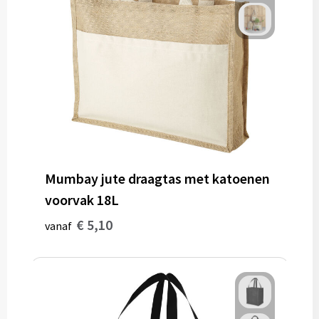
Gereedschap
Persoonlijke verzorging
Zonnebrillen
EHBO
Verpakkingen
Mumbay jute draagtas met katoenen
Pashouders
voorvak 18L
€ 5,10
vanaf