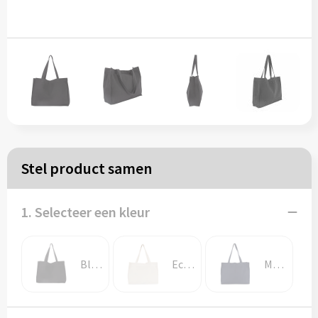
Papieren tassen
Reistassen
Zakelijk
Rugzakken
Stel product samen
Schoudertassen
Koeltassen
1. Selecteer een kleur
Schrijf & papierwaren
Black Night
Ecume
Moonlight Navy
Balpennen