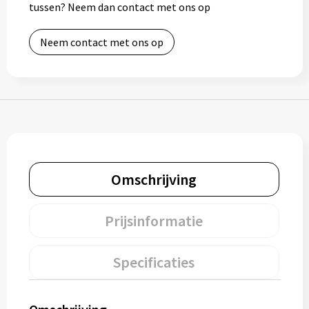
tussen? Neem dan contact met ons op
Bidons
Neem contact met ons op
Drinkbekers
Drinkflessen
Thermosflessen
Thermosbekers
Omschrijving
Mokken & kopjes
Prijsinformatie
Glazen
Lunchboxen
Specificaties
Snoep