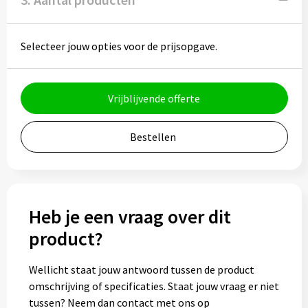
Bidons
Selecteer jouw opties voor de prijsopgave.
Drinkbekers
Drinkflessen
Vrijblijvende offerte
Thermosflessen
Bestellen
Thermosbekers
Mokken & kopjes
Heb je een vraag over dit
Glazen
product?
Lunchboxen
Wellicht staat jouw antwoord tussen de product
omschrijving of specificaties. Staat jouw vraag er niet
Snoep
tussen? Neem dan contact met ons op