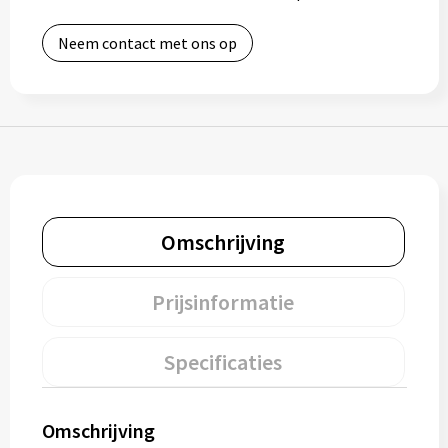
Muntjes
Neem contact met ons op
Paraplu's
Stormparaplu's
Klassieke paraplu's
Omschrijving
Opvouwbare paraplu's
Prijsinformatie
Divers
Specificaties
Technologie
Vrije tijd
Omschrijving