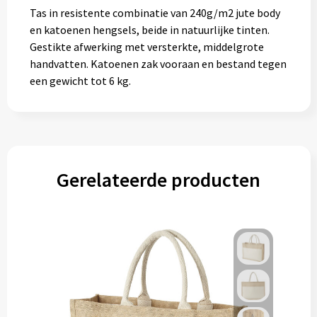
Gereedschap
Tas in resistente combinatie van 240g/m2 jute body
en katoenen hengsels, beide in natuurlijke tinten.
Persoonlijke verzorging
Gestikte afwerking met versterkte, middelgrote
handvatten. Katoenen zak vooraan en bestand tegen
Zonnebrillen
een gewicht tot 6 kg.
EHBO
Verpakkingen
Gerelateerde producten
Pashouders