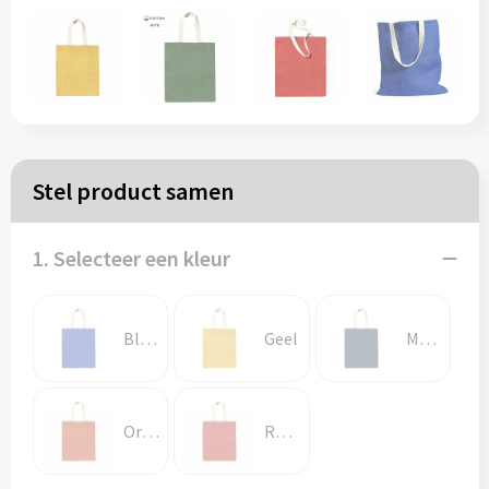
Papieren tassen
Reistassen
Zakelijk
Stel product samen
Rugzakken
1. Selecteer een kleur
Schoudertassen
Koeltassen
Blauw
Geel
Marine blauw
Schrijf & papierwaren
Oranje
Rood
Balpennen