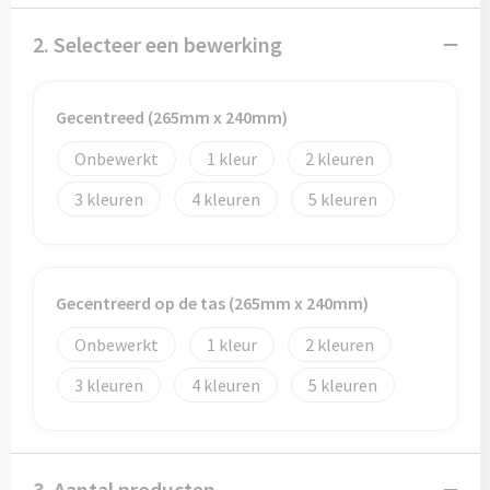
Potloden
2. Selecteer een bewerking
Markeerstiften
Geschenksets
Gecentreed (265mm x 240mm)
Onbewerkt
1
2
Merken
3
4
5
Notaboekjes
Zelfklevende memo's
Gecentreerd op de tas (265mm x 240mm)
Notablokken
Onbewerkt
1
2
Mappen
3
4
5
Eten & drinken
3. Aantal producten