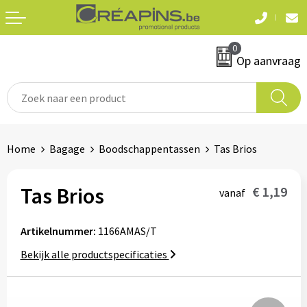
Terug
Terug
0
Textiel
Sleutelhangers
Op aanvraag
T-shirts
Automerken
Polo's
Divers
Home
Bagage
Boodschappentassen
Tas Brios
Sweaters en hoodies
Eten & drinken
Fleeces
Tas Brios
€ 1,19
vanaf
Snoepgoed
Jassen
Artikelnummer:
1166AMAS/T
Waterflesjes
Hemden
Bekijk alle productspecificaties
Badtextiel & douche
Schrijf & papierwaren