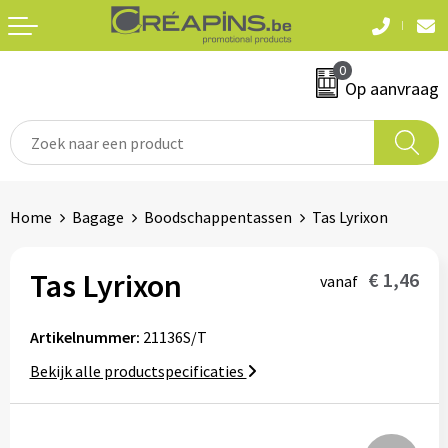
Terug
Terug
0
Textiel
Sleutelhangers
Op aanvraag
T-shirts
Automerken
Polo's
Divers
Home
Bagage
Boodschappentassen
Tas Lyrixon
Sweaters en hoodies
Eten & drinken
Fleeces
Tas Lyrixon
€ 1,46
vanaf
Snoepgoed
Jassen
Artikelnummer:
21136S/T
Waterflesjes
Hemden
Bekijk alle productspecificaties
Badtextiel & douche
Schrijf & papierwaren