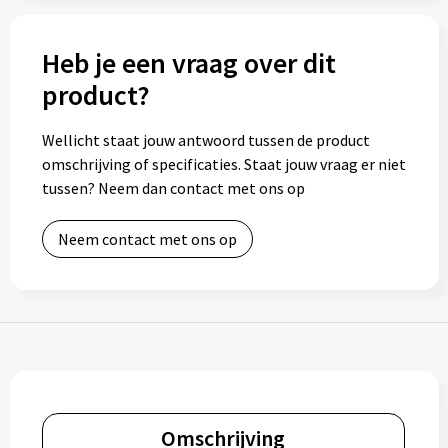
Bidons
Heb je een vraag over dit
Drinkbekers
product?
Drinkflessen
Wellicht staat jouw antwoord tussen de product
omschrijving of specificaties. Staat jouw vraag er niet
Thermosflessen
tussen? Neem dan contact met ons op
Thermosbekers
Neem contact met ons op
Mokken & kopjes
Glazen
Lunchboxen
Snoep
Omschrijving