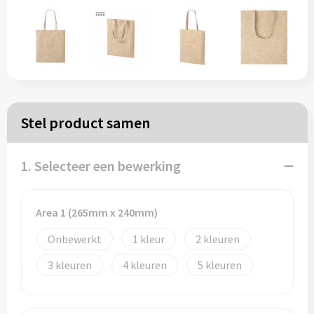
Papieren tassen
Reistassen
Zakelijk
Stel product samen
Rugzakken
1. Selecteer een bewerking
Schoudertassen
Koeltassen
Area 1 (265mm x 240mm)
Onbewerkt
1
2
Schrijf & papierwaren
3
4
5
Balpennen