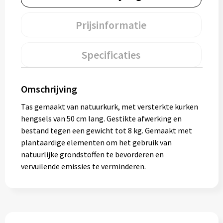
Muntjes
Prijsinformatie
Paraplu's
Specificaties
Stormparaplu's
Omschrijving
Klassieke paraplu's
Tas gemaakt van natuurkurk, met versterkte kurken
hengsels van 50 cm lang. Gestikte afwerking en
Opvouwbare paraplu's
bestand tegen een gewicht tot 8 kg. Gemaakt met
plantaardige elementen om het gebruik van
natuurlijke grondstoffen te bevorderen en
Divers
vervuilende emissies te verminderen.
Technologie
Vrije tijd