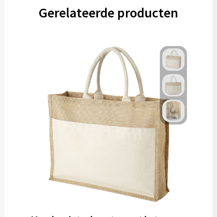
Gereedschap
Gerelateerde producten
Persoonlijke verzorging
Zonnebrillen
EHBO
Verpakkingen
Pashouders