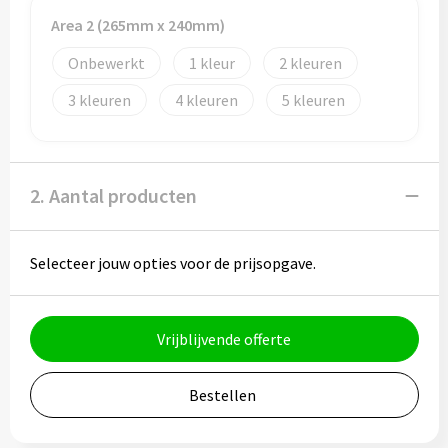
Potloden
Area 2 (265mm x 240mm)
Markeerstiften
Onbewerkt
1
2
3
4
5
Geschenksets
Merken
2. Aantal producten
Notaboekjes
Zelfklevende memo's
Selecteer jouw opties voor de prijsopgave.
Notablokken
Vrijblijvende offerte
Mappen
Bestellen
Eten & drinken