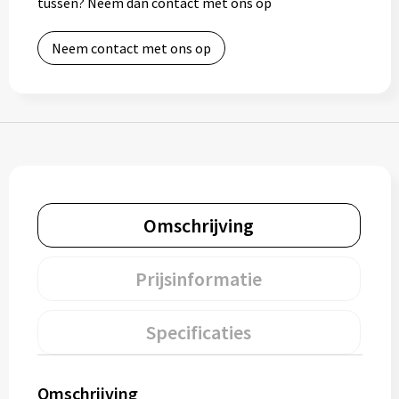
tussen? Neem dan contact met ons op
Muntjes
Neem contact met ons op
Paraplu's
Stormparaplu's
Klassieke paraplu's
Opvouwbare paraplu's
Omschrijving
Prijsinformatie
Divers
Technologie
Specificaties
Vrije tijd
Omschrijving