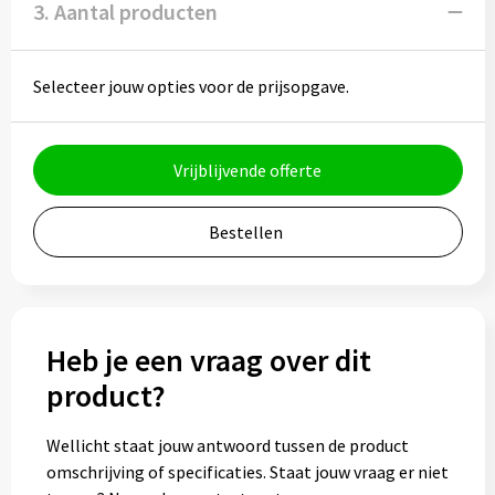
3. Aantal producten
Bidons
Drinkbekers
Selecteer jouw opties voor de prijsopgave.
Drinkflessen
Vrijblijvende offerte
Thermosflessen
Bestellen
Thermosbekers
Mokken & kopjes
Heb je een vraag over dit
Glazen
product?
Lunchboxen
Wellicht staat jouw antwoord tussen de product
Snoep
omschrijving of specificaties. Staat jouw vraag er niet