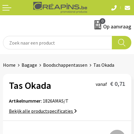
Terug
Terug
0
Textiel
Sleutelhangers
Op aanvraag
T-shirts
Automerken
Polo's
Divers
Home
Bagage
Boodschappentassen
Tas Okada
Sweaters en hoodies
Eten & drinken
Fleeces
Tas Okada
€ 0,71
vanaf
Snoepgoed
Jassen
Artikelnummer:
1826AMAS/T
Waterflesjes
Hemden
Bekijk alle productspecificaties
Badtextiel & douche
Schrijf & papierwaren