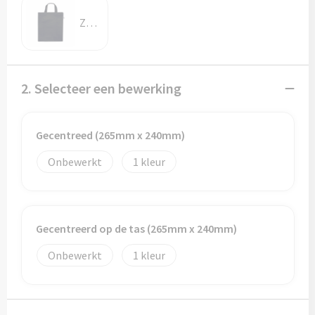
Potloden
Zwart
Markeerstiften
Geschenksets
2. Selecteer een bewerking
Merken
Gecentreed (265mm x 240mm)
Notaboekjes
Onbewerkt
1
Zelfklevende memo's
Notablokken
Gecentreerd op de tas (265mm x 240mm)
Mappen
Onbewerkt
1
Eten & drinken