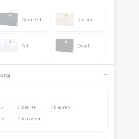
Marine blauw
Naturel
Wit
Zwart
king
)
2
3
Full colour