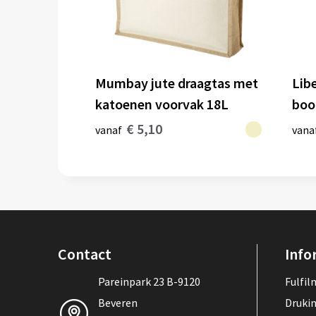
Mumbay jute draagtas met
Lib
katoenen voorvak 18L
boo
€ 5,10
vanaf
vana
Contact
Info
Pareinpark 23 B-9120
Fulfi
Beveren
Druki