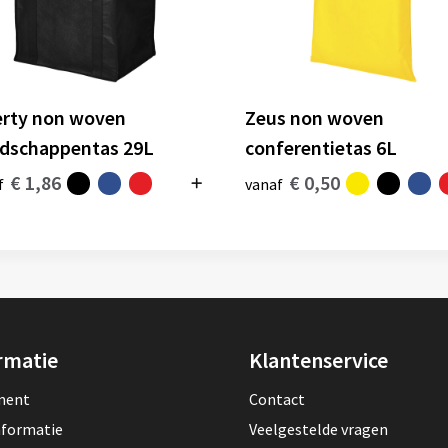
erty non woven
Zeus non woven
dschappentas 29L
conferentietas 6L
€ 1,86
€ 0,50
f
vanaf
rmatie
Klantenservice
lment
Contact
nformatie
Veelgestelde vragen