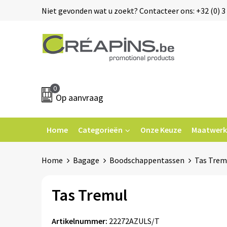
Niet gevonden wat u zoekt? Contacteer ons: +32 (0) 3 
0
Op aanvraag
Home
Categorieën
Onze Keuze
Maatwerk
Home
Bagage
Boodschappentassen
Tas Trem
Tas Tremul
Artikelnummer:
22272AZULS/T