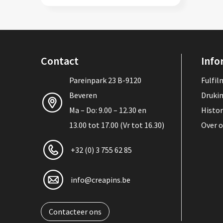
Contact
Info
Pareinpark 23 B-9120
Fulfi
Beveren
Druki
Ma – Do: 9.00 – 12.30 en
Histor
13.00 tot 17.00 (Vr tot 16.30)
Over 
+32 (0) 3 755 62 85
info@creapins.be
Contacteer ons