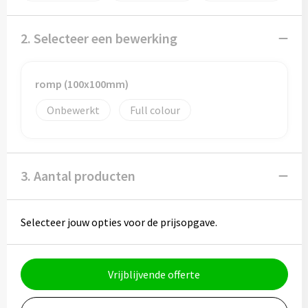
Potloden
2. Selecteer een bewerking
Markeerstiften
Geschenksets
romp (100x100mm)
Merken
Onbewerkt
Full colour
Notaboekjes
3. Aantal producten
Zelfklevende memo's
Notablokken
Selecteer jouw opties voor de prijsopgave.
Mappen
Vrijblijvende offerte
Eten & drinken