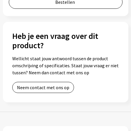
Bestellen
Bidons
Drinkbekers
Heb je een vraag over dit
Drinkflessen
product?
Thermosflessen
Wellicht staat jouw antwoord tussen de product
Thermosbekers
omschrijving of specificaties. Staat jouw vraag er niet
tussen? Neem dan contact met ons op
Mokken & kopjes
Neem contact met ons op
Glazen
Lunchboxen
Snoep