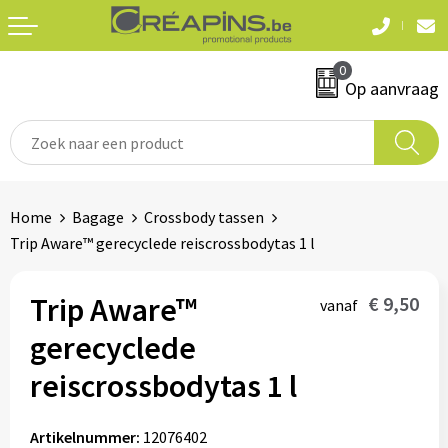
Terug
Terug
0
Textiel
Sleutelhangers
Op aanvraag
T-shirts
Automerken
Polo's
Divers
Home
Bagage
Crossbody tassen
Sweaters en hoodies
Trip Aware™ gerecyclede reiscrossbodytas 1 l
Eten & drinken
Fleeces
Snoepgoed
Trip Aware™
€ 9,50
vanaf
Jassen
gerecyclede
Waterflesjes
Hemden
reiscrossbodytas 1 l
Badtextiel & douche
Schrijf & papierwaren
Artikelnummer:
12076402