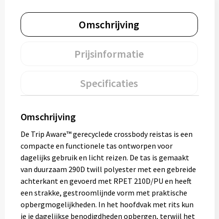
Muntjes
Omschrijving
Paraplu's
Prijsinformatie
Stormparaplu's
Specificaties
Klassieke paraplu's
Omschrijving
Opvouwbare paraplu's
De Trip Aware™ gerecyclede crossbody reistas is een
compacte en functionele tas ontworpen voor
Divers
dagelijks gebruik en licht reizen. De tas is gemaakt
van duurzaam 290D twill polyester met een gebreide
Technologie
achterkant en gevoerd met RPET 210D/PU en heeft
een strakke, gestroomlijnde vorm met praktische
Vrije tijd
opbergmogelijkheden. In het hoofdvak met rits kun
je je dagelijkse benodigdheden opbergen, terwijl het