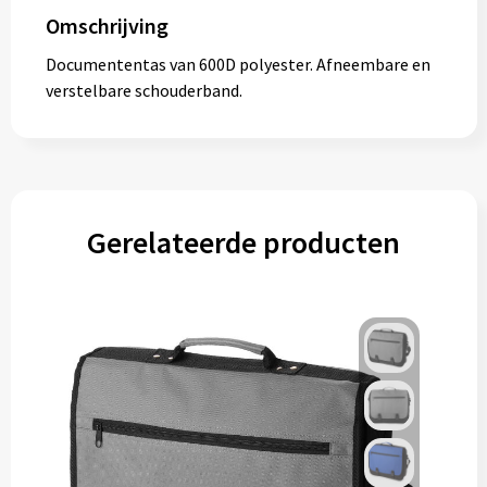
Muntjes
Omschrijving
Documententas van 600D polyester. Afneembare en
verstelbare schouderband.
Paraplu's
Stormparaplu's
Klassieke paraplu's
Gerelateerde producten
Opvouwbare paraplu's
Divers
Technologie
Vrije tijd