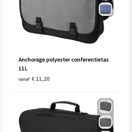
Gereedschap
Persoonlijke verzorging
Zonnebrillen
EHBO
Anchorage polyester conferentietas
Verpakkingen
11L
Pashouders
€ 11,20
vanaf