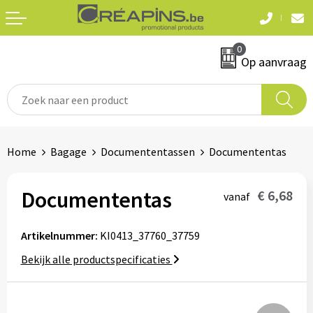
Terug
Terug
0
Textiel
Sleutelhangers
Op aanvraag
T-shirts
Automerken
Polo's
Divers
Home
Bagage
Documententassen
Documententas
Sweaters en hoodies
Eten & drinken
Fleeces
Documententas
€ 6,68
vanaf
Snoepgoed
Jassen
Artikelnummer:
KI0413_37760_37759
Waterflesjes
Hemden
Bekijk alle productspecificaties
Badtextiel & douche
Schrijf & papierwaren