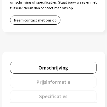
omschrijving of specificaties. Staat jouw vraag er niet
Bidons
tussen? Neem dan contact met ons op
Drinkbekers
Neem contact met ons op
Drinkflessen
Thermosflessen
Thermosbekers
Mokken & kopjes
Omschrijving
Glazen
Prijsinformatie
Lunchboxen
Specificaties
Snoep