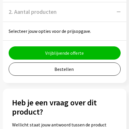
Potloden
2. Aantal producten
Markeerstiften
Geschenksets
Selecteer jouw opties voor de prijsopgave.
Merken
Vrijblijvende offerte
Notaboekjes
Bestellen
Zelfklevende memo's
Notablokken
Heb je een vraag over dit
Mappen
product?
Eten & drinken
Wellicht staat jouw antwoord tussen de product