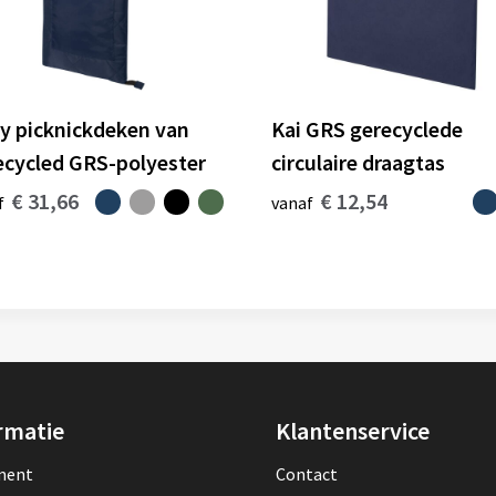
ry picknickdeken van
Kai GRS gerecyclede
ecycled GRS-polyester
circulaire draagtas
€ 31,66
€ 12,54
f
vanaf
rmatie
Klantenservice
lment
Contact