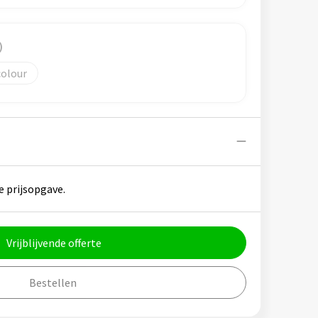
)
colour
e prijsopgave.
Vrijblijvende offerte
Bestellen