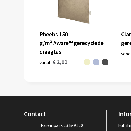
Pheebs 150
Cla
g/m² Aware™ gerecyclede
ger
draagtas
vana
€ 2,00
vanaf
Contact
Info
Pareinpark 23 B-9120
Fulfi