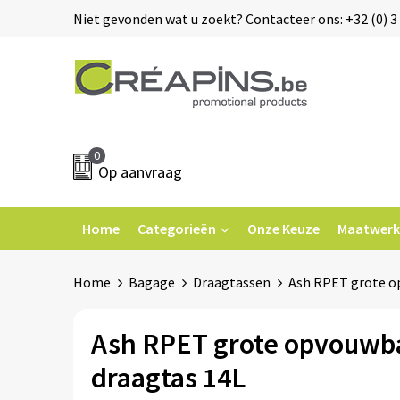
Niet gevonden wat u zoekt? Contacteer ons: +32 (0) 3 
0
Op aanvraag
Home
Categorieën
Onze Keuze
Maatwerk
Home
Bagage
Draagtassen
Ash RPET grote o
Ash RPET grote opvouwb
draagtas 14L