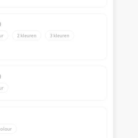
)
2
3
)
colour