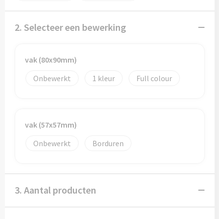
Potloden
2. Selecteer een bewerking
Markeerstiften
Geschenksets
vak (80x90mm)
Merken
Onbewerkt
1
Full colour
Notaboekjes
Zelfklevende memo's
vak (57x57mm)
Onbewerkt
Borduren
Notablokken
Mappen
3. Aantal producten
Eten & drinken