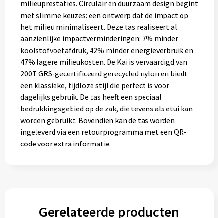
milieuprestaties. Circulair en duurzaam design begint
Gereedschap
met slimme keuzes: een ontwerp dat de impact op
het milieu minimaliseert. Deze tas realiseert al
Persoonlijke verzorging
aanzienlijke impactverminderingen: 7% minder
koolstofvoetafdruk, 42% minder energieverbruik en
Zonnebrillen
47% lagere milieukosten. De Kai is vervaardigd van
200T GRS-gecertificeerd gerecycled nylon en biedt
EHBO
een klassieke, tijdloze stijl die perfect is voor
dagelijks gebruik. De tas heeft een speciaal
Verpakkingen
bedrukkingsgebied op de zak, die tevens als etui kan
worden gebruikt. Bovendien kan de tas worden
Pashouders
ingeleverd via een retourprogramma met een QR-
code voor extra informatie.
Gerelateerde producten