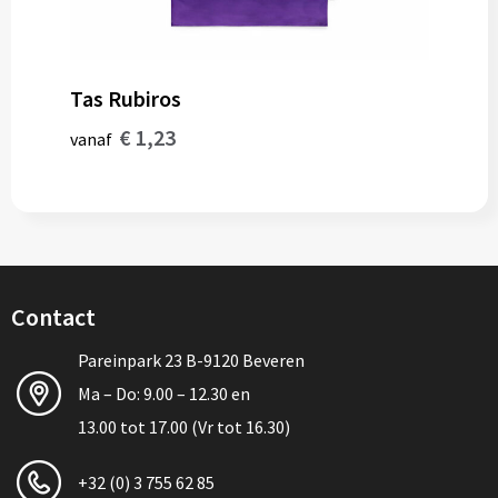
Tas Rubiros
€ 1,23
vanaf
Contact
Pareinpark 23 B-9120 Beveren
Ma – Do: 9.00 – 12.30 en
13.00 tot 17.00 (Vr tot 16.30)
+32 (0) 3 755 62 85