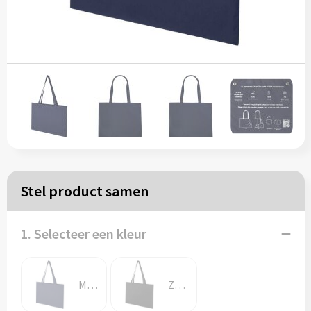
Papieren tassen
Reistassen
Zakelijk
Rugzakken
Schoudertassen
Stel product samen
Koeltassen
1. Selecteer een kleur
Schrijf & papierwaren
Balpennen
Marineblauw
Zwart