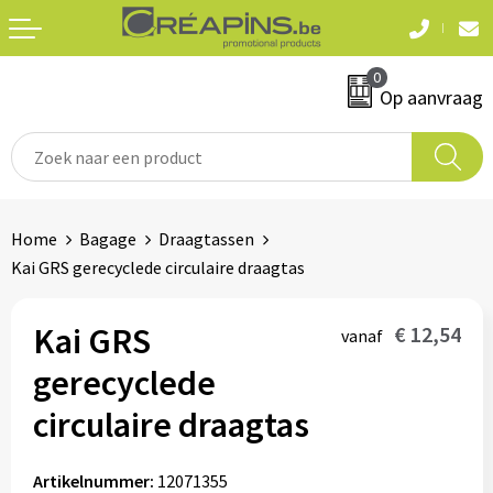
Terug
Terug
0
Textiel
Sleutelhangers
Op aanvraag
T-shirts
Automerken
Polo's
Divers
Home
Bagage
Draagtassen
Sweaters en hoodies
Kai GRS gerecyclede circulaire draagtas
Eten & drinken
Fleeces
Snoepgoed
Kai GRS
€ 12,54
vanaf
Jassen
gerecyclede
Waterflesjes
Hemden
circulaire draagtas
Badtextiel & douche
Schrijf & papierwaren
Artikelnummer:
12071355