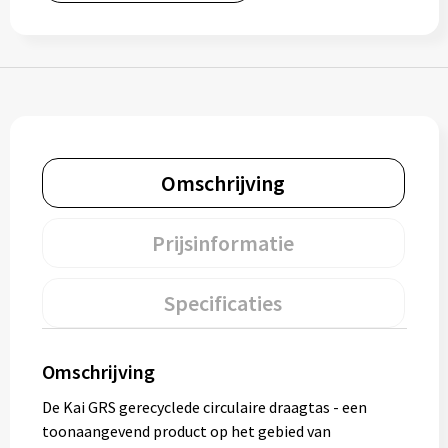
Muntjes
Paraplu's
Stormparaplu's
Omschrijving
Klassieke paraplu's
Prijsinformatie
Opvouwbare paraplu's
Specificaties
Divers
Technologie
Omschrijving
De Kai GRS gerecyclede circulaire draagtas - een
Vrije tijd
toonaangevend product op het gebied van