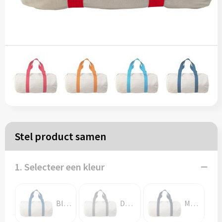
Papieren tassen
Reistassen
Zakelijk
Rugzakken
Schoudertassen
Stel product samen
Koeltassen
1. Selecteer een kleur
Schrijf & papierwaren
Balpennen
Blauw
Donkergrijs
Marineblauw