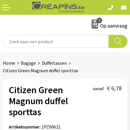
Terug
Terug
0
Textiel
Sleutelhangers
Op aanvraag
T-shirts
Automerken
Polo's
Divers
Home
Bagage
Duffeltassen
Sweaters en hoodies
Citizen Green Magnum duffel sporttas
Eten & drinken
Fleeces
Snoepgoed
Citizen Green
€ 6,78
vanaf
Jassen
Magnum duffel
Waterflesjes
Hemden
sporttas
Badtextiel & douche
Schrijf & papierwaren
Artikelnummer:
1PZ00621