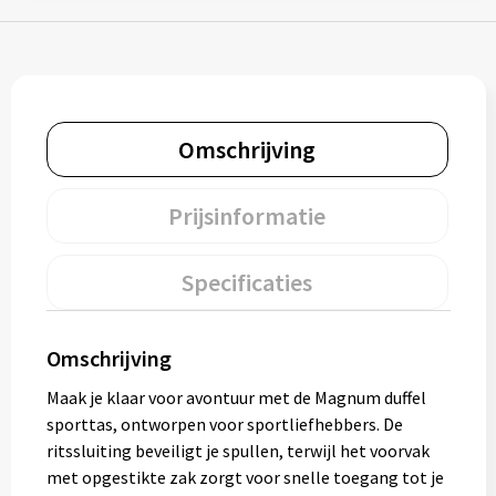
Muntjes
Paraplu's
Omschrijving
Stormparaplu's
Prijsinformatie
Klassieke paraplu's
Opvouwbare paraplu's
Specificaties
Divers
Omschrijving
Maak je klaar voor avontuur met de Magnum duffel
Technologie
sporttas, ontworpen voor sportliefhebbers. De
ritssluiting beveiligt je spullen, terwijl het voorvak
Vrije tijd
met opgestikte zak zorgt voor snelle toegang tot je