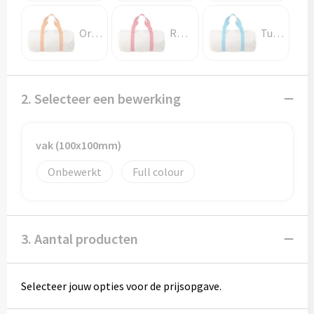
Potloden
Oranje
Rood
Turkoois
Markeerstiften
Geschenksets
2. Selecteer een bewerking
Merken
Notaboekjes
vak (100x100mm)
Onbewerkt
Full colour
Zelfklevende memo's
Notablokken
3. Aantal producten
Mappen
Selecteer jouw opties voor de prijsopgave.
Eten & drinken