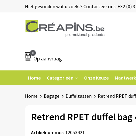
Niet gevonden wat u zoekt? Contacteer ons: +32 (0) 3 
0
Op aanvraag
Home
Categorieën
Onze Keuze
Maatwerk
Home
Bagage
Duffeltassen
Retrend RPET duff
Retrend RPET duffel bag 
Artikelnummer:
12053421