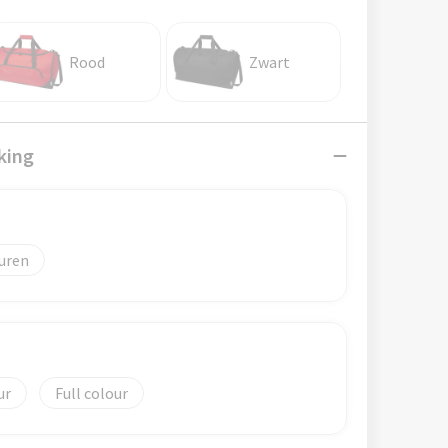
Rood
Zwart
king
uren
)
Full colour