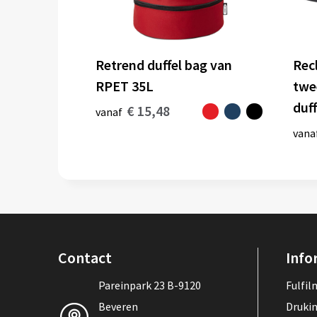
Retrend duffel bag van
Rec
RPET 35L
twe
duf
€ 15,48
vanaf
vana
Contact
Info
Pareinpark 23 B-9120
Fulfi
Beveren
Druki