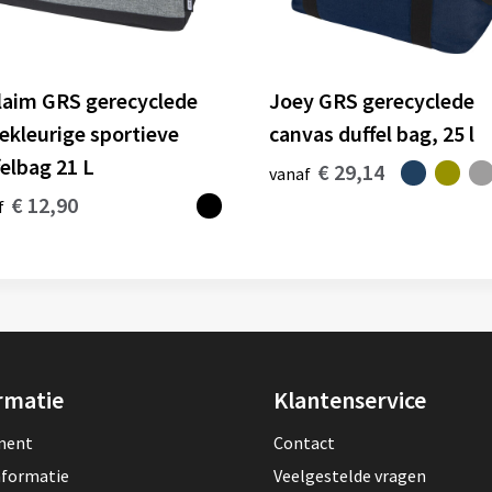
laim GRS gerecyclede
Joey GRS gerecyclede
ekleurige sportieve
canvas duffel bag, 25 l
felbag 21 L
€ 29,14
vanaf
€ 12,90
f
rmatie
Klantenservice
lment
Contact
nformatie
Veelgestelde vragen