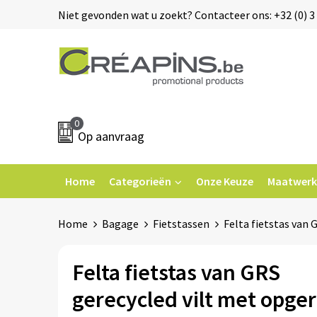
Niet gevonden wat u zoekt? Contacteer ons: +32 (0) 3 
0
Op aanvraag
Home
Categorieën
Onze Keuze
Maatwerk
Home
Bagage
Fietstassen
Felta fietstas van 
Felta fietstas van GRS
gerecycled vilt met opge