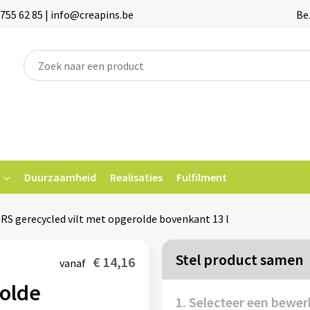
755 62 85 | info@creapins.be
Be
Duurzaamheid
Realisaties
Fulfilment
GRS gerecycled vilt met opgerolde bovenkant 13 l
Stel product samen
€ 14,16
vanaf
rolde
1. Selecteer een bewer