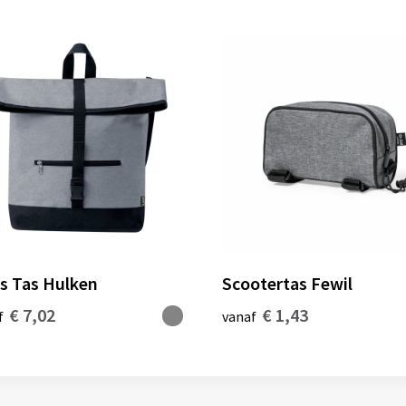
ts Tas Hulken
Scootertas Fewil
€ 7,02
€ 1,43
f
vanaf