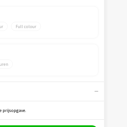
Full colour
uren
e prijsopgave.