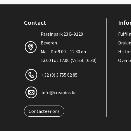
Contact
Info
Pareinpark 23 B-9120
Fulfi
Beveren
Druki
Ma – Do: 9.00 – 12.30 en
Histor
13.00 tot 17.00 (Vr tot 16.30)
Over 
+32 (0) 3 755 62 85
info@creapins.be
Contacteer ons