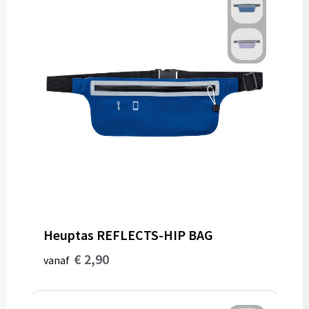
Gereedschap
Persoonlijke verzorging
Zonnebrillen
EHBO
Verpakkingen
Pashouders
Heuptas REFLECTS-HIP BAG
€ 2,90
vanaf