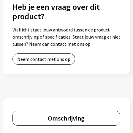
Heb je een vraag over dit
Bidons
product?
Drinkbekers
Wellicht staat jouw antwoord tussen de product
omschrijving of specificaties. Staat jouw vraag er niet
Drinkflessen
tussen? Neem dan contact met ons op
Thermosflessen
Neem contact met ons op
Thermosbekers
Mokken & kopjes
Glazen
Lunchboxen
Omschrijving
Snoep