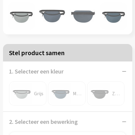
Papieren tassen
Reistassen
Zakelijk
Stel product samen
Rugzakken
1. Selecteer een kleur
Schoudertassen
Koeltassen
Grijs
Marine blauw
Zwart
Schrijf & papierwaren
2. Selecteer een bewerking
Balpennen