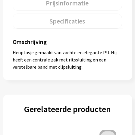
Prijsinformatie
Muntjes
Specificaties
Paraplu's
Omschrijving
Stormparaplu's
Heuptasje gemaakt van zachte en elegante PU. Hij
Klassieke paraplu's
heeft een centrale zak met ritssluiting en een
verstelbare band met clipsluiting.
Opvouwbare paraplu's
Divers
Gerelateerde producten
Technologie
Vrije tijd