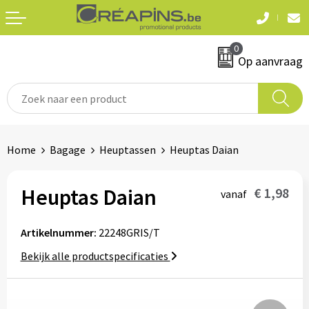
Terug
Terug
0
Textiel
Sleutelhangers
Op aanvraag
T-shirts
Automerken
Polo's
Divers
Home
Bagage
Heuptassen
Heuptas Daian
Sweaters en hoodies
Eten & drinken
Fleeces
Heuptas Daian
€ 1,98
vanaf
Snoepgoed
Jassen
Artikelnummer:
22248GRIS/T
Waterflesjes
Hemden
Bekijk alle productspecificaties
Badtextiel & douche
Schrijf & papierwaren