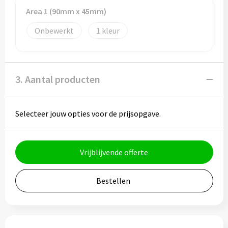
Potloden
Area 1 (90mm x 45mm)
Markeerstiften
Onbewerkt
1
Geschenksets
3. Aantal producten
Merken
Notaboekjes
Selecteer jouw opties voor de prijsopgave.
Zelfklevende memo's
Vrijblijvende offerte
Notablokken
Mappen
Bestellen
Eten & drinken