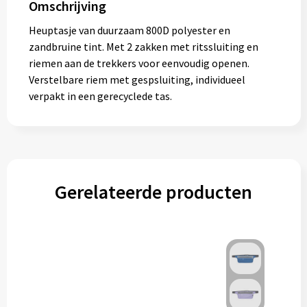
Omschrijving
Muntjes
Heuptasje van duurzaam 800D polyester en
zandbruine tint. Met 2 zakken met ritssluiting en
riemen aan de trekkers voor eenvoudig openen.
Paraplu's
Verstelbare riem met gespsluiting, individueel
verpakt in een gerecyclede tas.
Stormparaplu's
Klassieke paraplu's
Opvouwbare paraplu's
Gerelateerde producten
Divers
Technologie
Vrije tijd