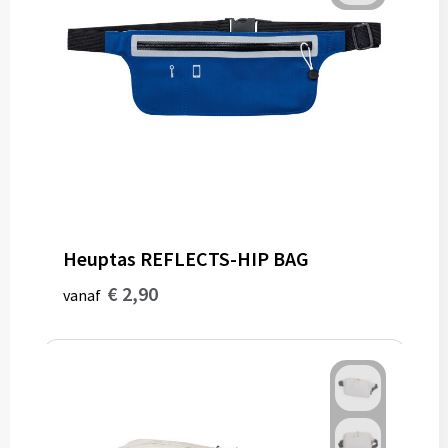
Gereedschap
Persoonlijke verzorging
Zonnebrillen
EHBO
Verpakkingen
Heuptas REFLECTS-HIP BAG
Pashouders
€ 2,90
vanaf