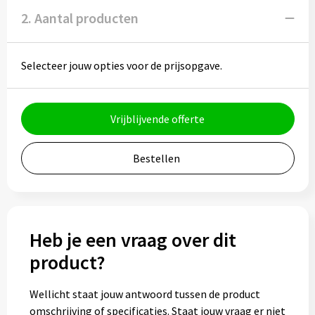
Potloden
2. Aantal producten
Markeerstiften
Selecteer jouw opties voor de prijsopgave.
Geschenksets
Merken
Vrijblijvende offerte
Notaboekjes
Bestellen
Zelfklevende memo's
Notablokken
Heb je een vraag over dit
Mappen
product?
Wellicht staat jouw antwoord tussen de product
Eten & drinken
omschrijving of specificaties. Staat jouw vraag er niet