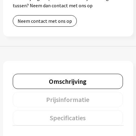
tussen? Neem dan contact met ons op
Bidons
Neem contact met ons op
Drinkbekers
Drinkflessen
Thermosflessen
Thermosbekers
Omschrijving
Mokken & kopjes
Glazen
Prijsinformatie
Lunchboxen
Specificaties
Snoep