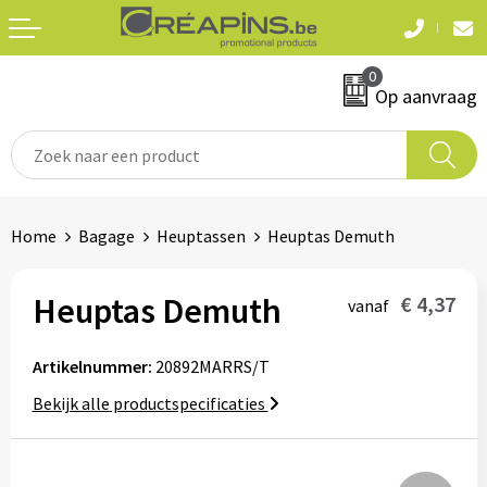
Terug
Terug
0
Textiel
Sleutelhangers
Op aanvraag
T-shirts
Automerken
Polo's
Divers
Home
Bagage
Heuptassen
Heuptas Demuth
Sweaters en hoodies
Eten & drinken
Fleeces
Heuptas Demuth
€ 4,37
vanaf
Snoepgoed
Jassen
Artikelnummer:
20892MARRS/T
Waterflesjes
Hemden
Bekijk alle productspecificaties
Badtextiel & douche
Schrijf & papierwaren