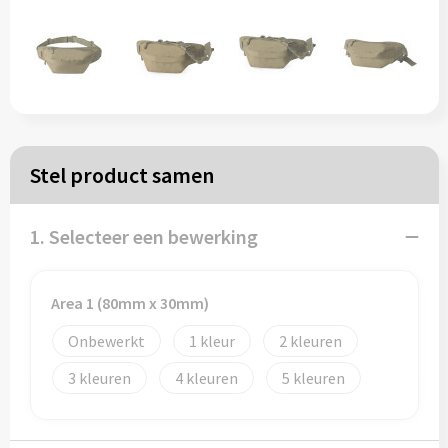
Papieren tassen
Reistassen
Zakelijk
Stel product samen
Rugzakken
1. Selecteer een bewerking
Schoudertassen
Koeltassen
Area 1 (80mm x 30mm)
Onbewerkt
1
2
Schrijf & papierwaren
3
4
5
Balpennen