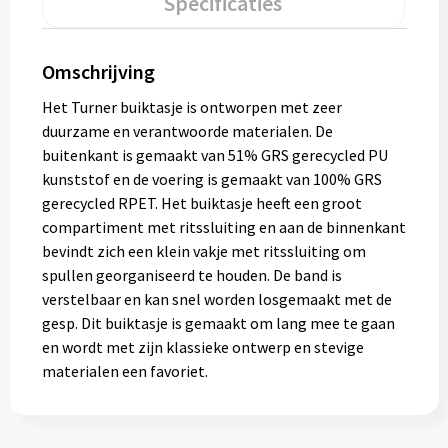
Specificaties
Muntjes
Omschrijving
Paraplu's
Het Turner buiktasje is ontworpen met zeer
duurzame en verantwoorde materialen. De
Stormparaplu's
buitenkant is gemaakt van 51% GRS gerecycled PU
kunststof en de voering is gemaakt van 100% GRS
Klassieke paraplu's
gerecycled RPET. Het buiktasje heeft een groot
compartiment met ritssluiting en aan de binnenkant
Opvouwbare paraplu's
bevindt zich een klein vakje met ritssluiting om
spullen georganiseerd te houden. De band is
verstelbaar en kan snel worden losgemaakt met de
Divers
gesp. Dit buiktasje is gemaakt om lang mee te gaan
en wordt met zijn klassieke ontwerp en stevige
Technologie
materialen een favoriet.
Vrije tijd