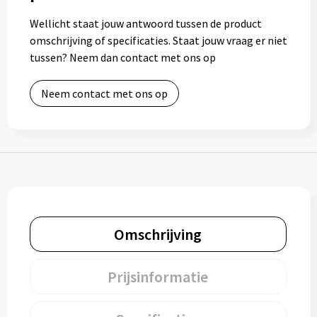
Bidons
Wellicht staat jouw antwoord tussen de product
omschrijving of specificaties. Staat jouw vraag er niet
Drinkbekers
tussen? Neem dan contact met ons op
Drinkflessen
Neem contact met ons op
Thermosflessen
Thermosbekers
Mokken & kopjes
Glazen
Omschrijving
Lunchboxen
Prijsinformatie
Snoep