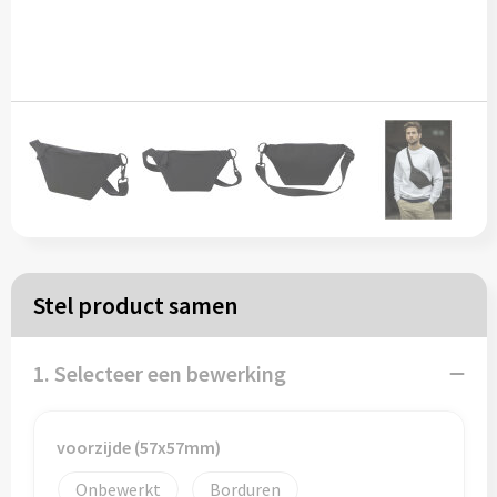
Papieren tassen
Reistassen
Zakelijk
Rugzakken
Schoudertassen
Stel product samen
Koeltassen
1. Selecteer een bewerking
Schrijf & papierwaren
voorzijde (57x57mm)
Balpennen
Onbewerkt
Borduren