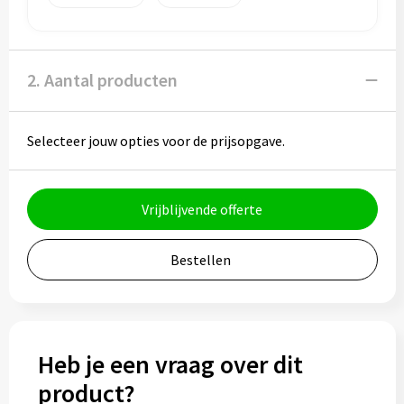
Potloden
Markeerstiften
2. Aantal producten
Geschenksets
Merken
Selecteer jouw opties voor de prijsopgave.
Notaboekjes
Vrijblijvende offerte
Zelfklevende memo's
Bestellen
Notablokken
Mappen
Heb je een vraag over dit
Eten & drinken
product?