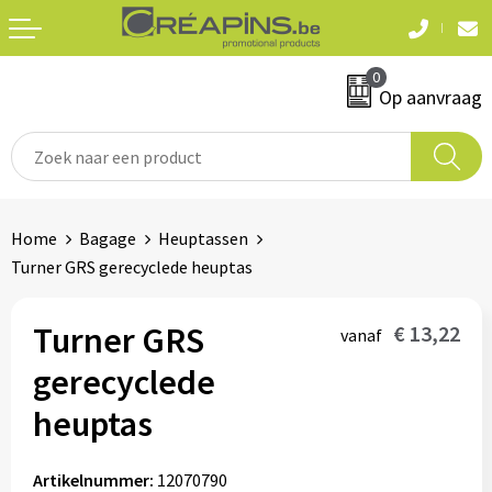
Terug
Terug
0
Textiel
Sleutelhangers
Op aanvraag
T-shirts
Automerken
Polo's
Divers
Home
Bagage
Heuptassen
Sweaters en hoodies
Turner GRS gerecyclede heuptas
Eten & drinken
Fleeces
Snoepgoed
Turner GRS
€ 13,22
vanaf
Jassen
gerecyclede
Waterflesjes
Hemden
heuptas
Badtextiel & douche
Schrijf & papierwaren
Artikelnummer:
12070790