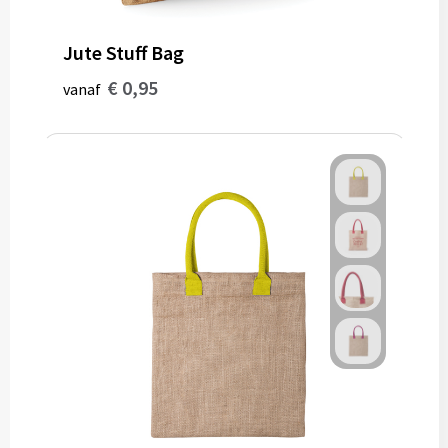
Potloden
Jute Stuff Bag
Markeerstiften
€ 0,95
vanaf
Geschenksets
Merken
Notaboekjes
Zelfklevende memo's
Notablokken
Mappen
Eten & drinken