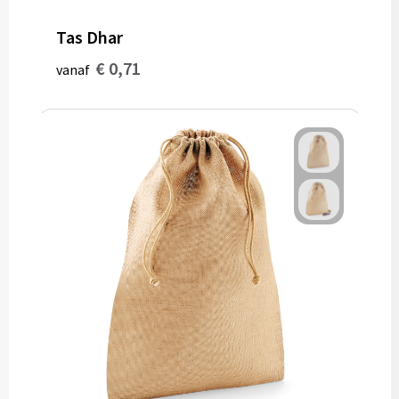
Papieren tassen
Tas Dhar
€ 0,71
vanaf
Reistassen
Zakelijk
Rugzakken
Schoudertassen
Koeltassen
Schrijf & papierwaren
Balpennen