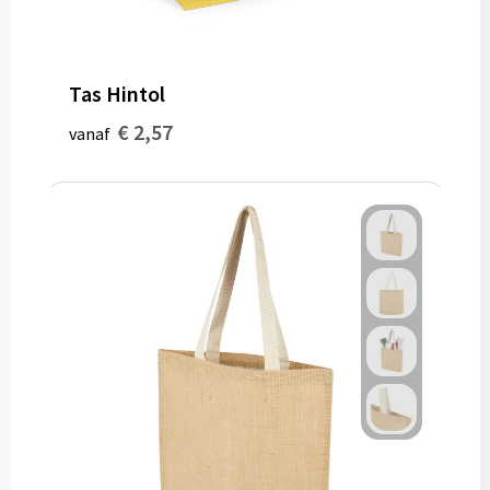
Gereedschap
Persoonlijke verzorging
Tas Hintol
Zonnebrillen
€ 2,57
vanaf
EHBO
Verpakkingen
Pashouders