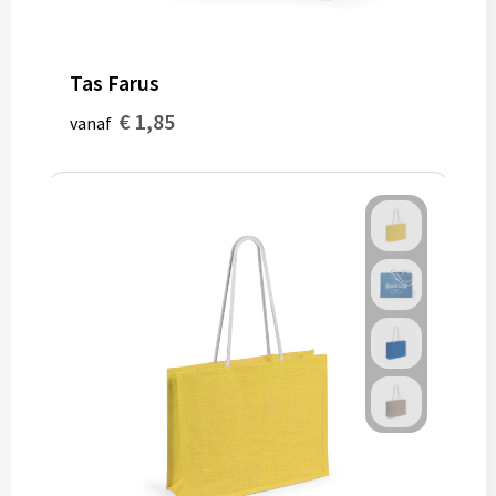
Muntjes
Tas Farus
Paraplu's
€ 1,85
vanaf
Stormparaplu's
Klassieke paraplu's
Opvouwbare paraplu's
Divers
Technologie
Vrije tijd