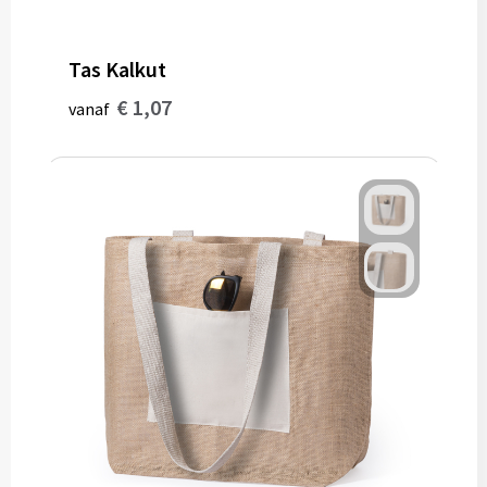
Bidons
Tas Kalkut
Drinkbekers
€ 1,07
vanaf
Drinkflessen
Thermosflessen
Thermosbekers
Mokken & kopjes
Glazen
Lunchboxen
Snoep