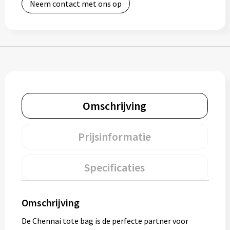
Neem contact met ons op
Muntjes
Paraplu's
Stormparaplu's
Klassieke paraplu's
Omschrijving
Opvouwbare paraplu's
Prijsinformatie
Divers
Specificaties
Technologie
Omschrijving
Vrije tijd
De Chennai tote bag is de perfecte partner voor