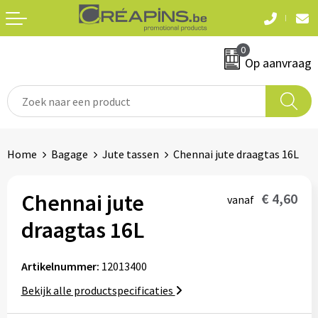
Terug
Terug
0
Textiel
Sleutelhangers
Op aanvraag
T-shirts
Automerken
Polo's
Divers
Home
Bagage
Jute tassen
Chennai jute draagtas 16L
Sweaters en hoodies
Eten & drinken
Fleeces
Chennai jute
€ 4,60
vanaf
Snoepgoed
draagtas 16L
Jassen
Waterflesjes
Hemden
Artikelnummer:
12013400
Bekijk alle productspecificaties
Badtextiel & douche
Schrijf & papierwaren