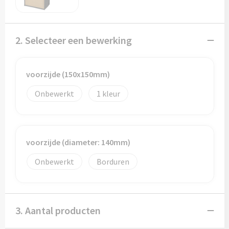
Potloden
Markeerstiften
2. Selecteer een bewerking
Geschenksets
voorzijde (150x150mm)
Merken
Onbewerkt
1
Notaboekjes
Zelfklevende memo's
voorzijde (diameter: 140mm)
Notablokken
Onbewerkt
Borduren
Mappen
3. Aantal producten
Eten & drinken