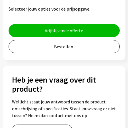
Bidons
Selecteer jouw opties voor de prijsopgave.
Drinkbekers
Vrijblijvende offerte
Drinkflessen
Bestellen
Thermosflessen
Thermosbekers
Heb je een vraag over dit
Mokken & kopjes
product?
Glazen
Wellicht staat jouw antwoord tussen de product
Lunchboxen
omschrijving of specificaties. Staat jouw vraag er niet
tussen? Neem dan contact met ons op
Snoep