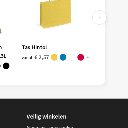
n
Tas Hintol
23L
€ 2,57
vanaf
Veilig winkelen
Algemene voorwaarden