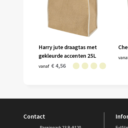
Harry jute draagtas met
Che
gekleurde accenten 25L
vana
€ 4,56
vanaf
Contact
Info
Pareinpark 23 B-9120
Fulfi