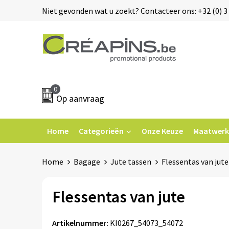
Niet gevonden wat u zoekt? Contacteer ons: +32 (0) 3 
0
Op aanvraag
Home
Categorieën
Onze Keuze
Maatwerk
Home
Bagage
Jute tassen
Flessentas van jute
Flessentas van jute
Artikelnummer:
KI0267_54073_54072