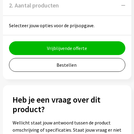
Potloden
2. Aantal producten
Markeerstiften
Selecteer jouw opties voor de prijsopgave.
Geschenksets
Merken
Vrijblijvende offerte
Notaboekjes
Bestellen
Zelfklevende memo's
Notablokken
Heb je een vraag over dit
Mappen
product?
Wellicht staat jouw antwoord tussen de product
Eten & drinken
omschrijving of specificaties. Staat jouw vraag er niet