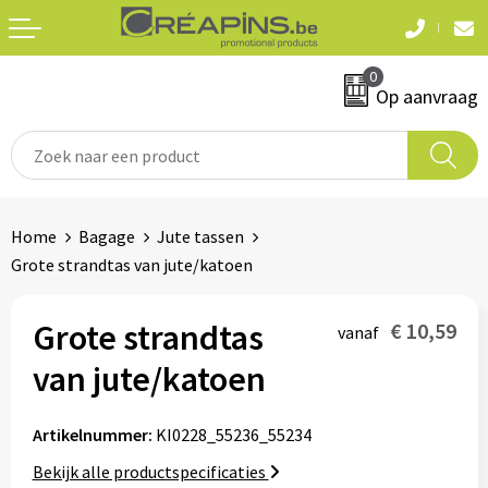
Terug
Terug
0
Textiel
Sleutelhangers
Op aanvraag
T-shirts
Automerken
Polo's
Divers
Home
Bagage
Jute tassen
Sweaters en hoodies
Grote strandtas van jute/katoen
Eten & drinken
Fleeces
Snoepgoed
Grote strandtas
€ 10,59
vanaf
Jassen
van jute/katoen
Waterflesjes
Hemden
Artikelnummer:
KI0228_55236_55234
Badtextiel & douche
Schrijf & papierwaren
Bekijk alle productspecificaties