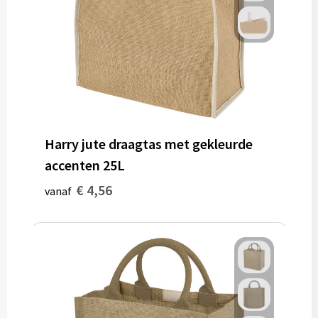
Gereedschap
Persoonlijke verzorging
Zonnebrillen
EHBO
Harry jute draagtas met gekleurde
Verpakkingen
accenten 25L
Pashouders
€ 4,56
vanaf