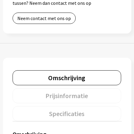
tussen? Neem dan contact met ons op
Bidons
Neem contact met ons op
Drinkbekers
Drinkflessen
Thermosflessen
Thermosbekers
Omschrijving
Mokken & kopjes
Prijsinformatie
Glazen
Lunchboxen
Specificaties
Snoep