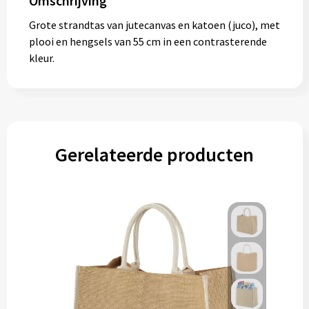
Omschrijving
Muntjes
Grote strandtas van jutecanvas en katoen (juco), met
plooi en hengsels van 55 cm in een contrasterende
kleur.
Paraplu's
Stormparaplu's
Klassieke paraplu's
Gerelateerde producten
Opvouwbare paraplu's
Divers
Technologie
Vrije tijd