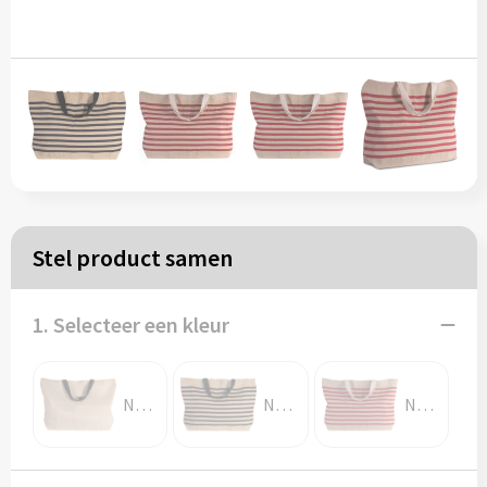
Papieren tassen
Reistassen
Zakelijk
Rugzakken
Stel product samen
Schoudertassen
Koeltassen
1. Selecteer een kleur
Schrijf & papierwaren
Natural
Natural / Navy
Natural / Red
Balpennen