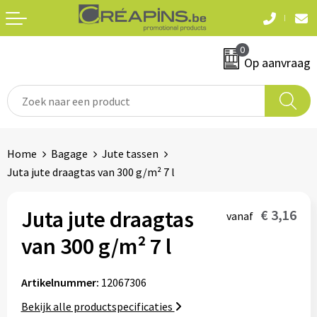
Terug
Terug
0
Textiel
Sleutelhangers
Op aanvraag
T-shirts
Automerken
Polo's
Divers
Home
Bagage
Jute tassen
Sweaters en hoodies
Juta jute draagtas van 300 g/m² 7 l
Eten & drinken
Fleeces
Snoepgoed
Juta jute draagtas
€ 3,16
vanaf
Jassen
van 300 g/m² 7 l
Waterflesjes
Hemden
Artikelnummer:
12067306
Badtextiel & douche
Schrijf & papierwaren
Bekijk alle productspecificaties