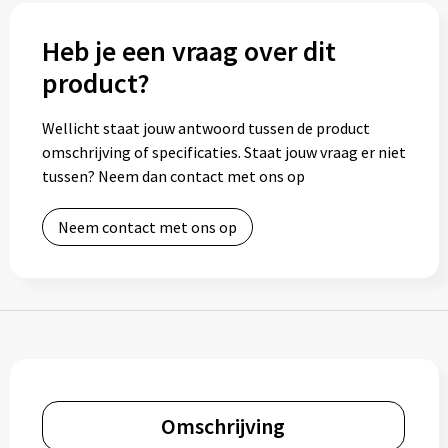
Bidons
Heb je een vraag over dit
product?
Drinkbekers
Drinkflessen
Wellicht staat jouw antwoord tussen de product
omschrijving of specificaties. Staat jouw vraag er niet
Thermosflessen
tussen? Neem dan contact met ons op
Thermosbekers
Neem contact met ons op
Mokken & kopjes
Glazen
Lunchboxen
Snoep
Omschrijving