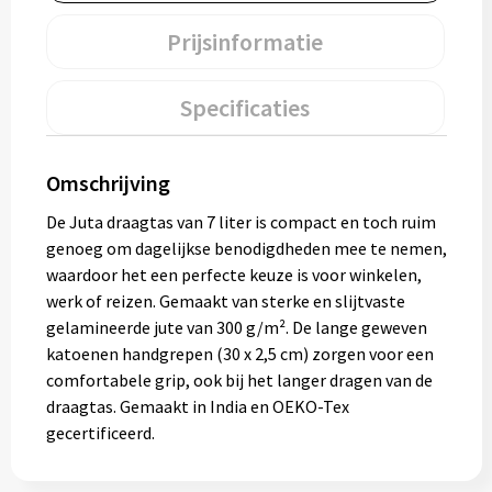
Muntjes
Prijsinformatie
Paraplu's
Specificaties
Stormparaplu's
Omschrijving
Klassieke paraplu's
De Juta draagtas van 7 liter is compact en toch ruim
genoeg om dagelijkse benodigdheden mee te nemen,
Opvouwbare paraplu's
waardoor het een perfecte keuze is voor winkelen,
werk of reizen. Gemaakt van sterke en slijtvaste
gelamineerde jute van 300 g/m². De lange geweven
Divers
katoenen handgrepen (30 x 2,5 cm) zorgen voor een
comfortabele grip, ook bij het langer dragen van de
Technologie
draagtas. Gemaakt in India en OEKO-Tex
gecertificeerd.
Vrije tijd