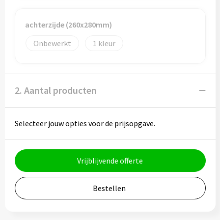
Potloden
achterzijde (260x280mm)
Markeerstiften
Onbewerkt
1
Geschenksets
Merken
2. Aantal producten
Notaboekjes
Selecteer jouw opties voor de prijsopgave.
Zelfklevende memo's
Notablokken
Vrijblijvende offerte
Mappen
Bestellen
Eten & drinken