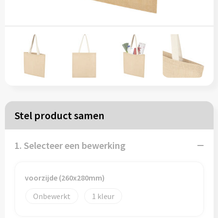
Papieren tassen
Reistassen
Zakelijk
Rugzakken
Stel product samen
Schoudertassen
Koeltassen
1. Selecteer een bewerking
Schrijf & papierwaren
voorzijde (260x280mm)
Onbewerkt
1
Balpennen