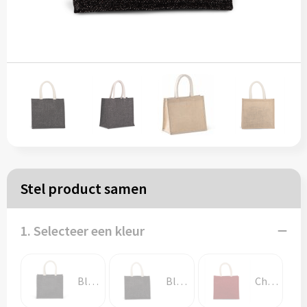
Papieren tassen
Reistassen
Zakelijk
Rugzakken
Schoudertassen
Stel product samen
Koeltassen
1. Selecteer een kleur
Schrijf & papierwaren
Balpennen
Black
Black / Silver
Cherry Red / Gold