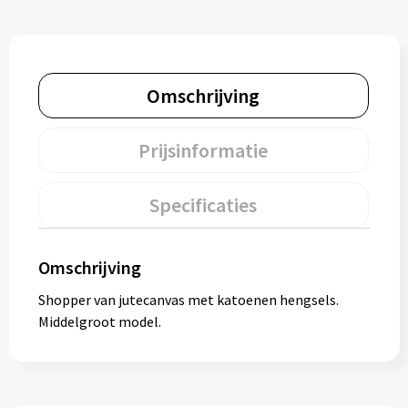
Muntjes
Paraplu's
Omschrijving
Stormparaplu's
Prijsinformatie
Klassieke paraplu's
Specificaties
Opvouwbare paraplu's
Omschrijving
Divers
Shopper van jutecanvas met katoenen hengsels.
Middelgroot model.
Technologie
Vrije tijd