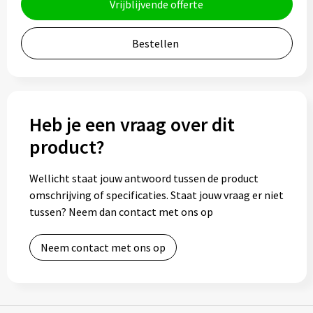
Vrijblijvende offerte
Bidons
Bestellen
Drinkbekers
Drinkflessen
Heb je een vraag over dit
Thermosflessen
product?
Thermosbekers
Wellicht staat jouw antwoord tussen de product
Mokken & kopjes
omschrijving of specificaties. Staat jouw vraag er niet
tussen? Neem dan contact met ons op
Glazen
Neem contact met ons op
Lunchboxen
Snoep