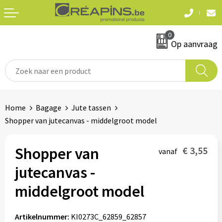
Terug
Terug
0
Textiel
Sleutelhangers
Op aanvraag
T-shirts
Automerken
Polo's
Divers
Home
Bagage
Jute tassen
Sweaters en hoodies
Shopper van jutecanvas - middelgroot model
Eten & drinken
Fleeces
Snoepgoed
Shopper van
€ 3,55
vanaf
Jassen
jutecanvas -
Waterflesjes
Hemden
middelgroot model
Badtextiel & douche
Schrijf & papierwaren
Artikelnummer:
KI0273C_62859_62857