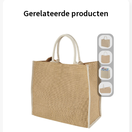
Gereedschap
Gerelateerde producten
Persoonlijke verzorging
Zonnebrillen
EHBO
Verpakkingen
Pashouders