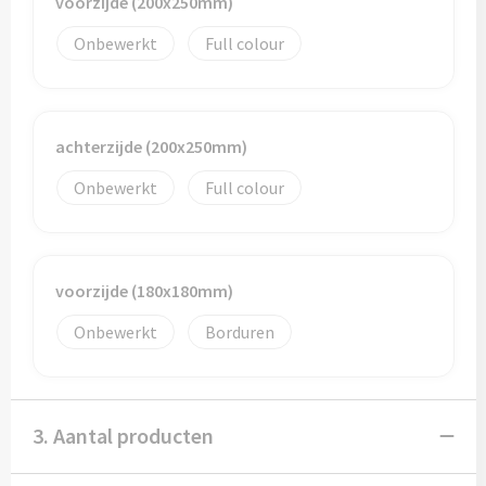
voorzijde (200x250mm)
Muntjes
Onbewerkt
Full colour
Paraplu's
achterzijde (200x250mm)
Stormparaplu's
Onbewerkt
Full colour
Klassieke paraplu's
Opvouwbare paraplu's
voorzijde (180x180mm)
Onbewerkt
Borduren
Divers
Technologie
3. Aantal producten
Vrije tijd