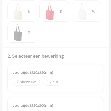
Potloden
Natuur
Rood
Wit
Markeerstiften
Geschenksets
Zwart
Merken
Notaboekjes
2. Selecteer een bewerking
Zelfklevende memo's
voorzijde (230x280mm)
Notablokken
Onbewerkt
1
Mappen
Eten & drinken
voorzijde (280x300mm)