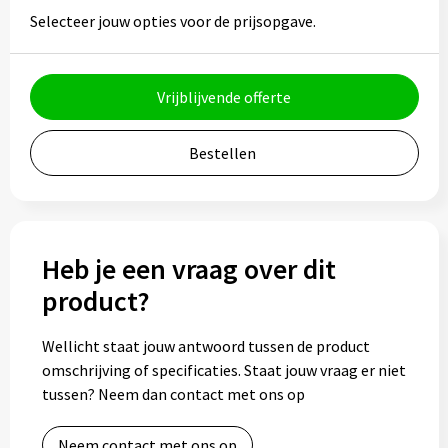
Gereedschap
Selecteer jouw opties voor de prijsopgave.
Persoonlijke verzorging
Vrijblijvende offerte
Zonnebrillen
Bestellen
EHBO
Verpakkingen
Pashouders
Heb je een vraag over dit
product?
Wellicht staat jouw antwoord tussen de product
omschrijving of specificaties. Staat jouw vraag er niet
tussen? Neem dan contact met ons op
Neem contact met ons op