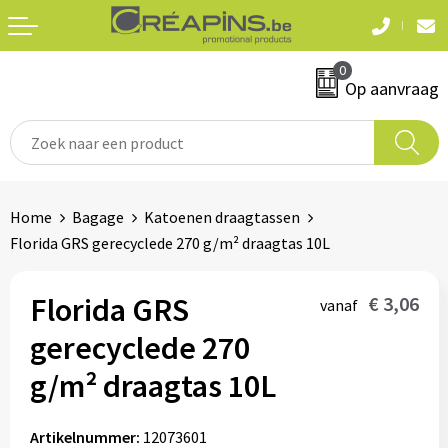
Terug
Terug
0
Textiel
Sleutelhangers
Op aanvraag
T-shirts
Automerken
Polo's
Divers
Home
Bagage
Katoenen draagtassen
Sweaters en hoodies
Florida GRS gerecyclede 270 g/m² draagtas 10L
Eten & drinken
Fleeces
Snoepgoed
Florida GRS
€ 3,06
vanaf
Jassen
gerecyclede 270
Waterflesjes
Hemden
g/m² draagtas 10L
Badtextiel & douche
Schrijf & papierwaren
Artikelnummer:
12073601