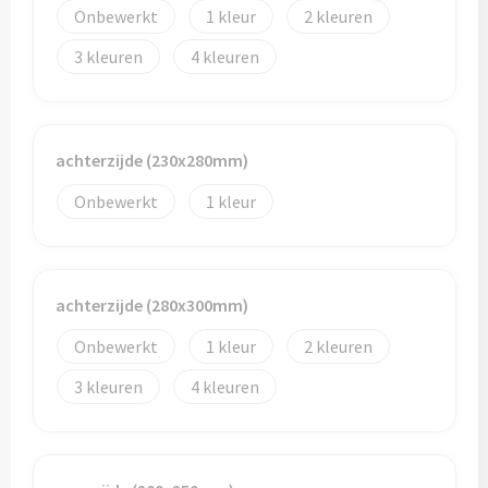
Onbewerkt
1
2
Bidons
3
4
Drinkbekers
Drinkflessen
achterzijde (230x280mm)
Thermosflessen
Onbewerkt
1
Thermosbekers
Mokken & kopjes
achterzijde (280x300mm)
Onbewerkt
1
2
Glazen
3
4
Lunchboxen
Snoep