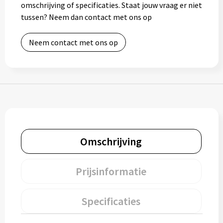
omschrijving of specificaties. Staat jouw vraag er niet
Gereedschap
tussen? Neem dan contact met ons op
Persoonlijke verzorging
Neem contact met ons op
Zonnebrillen
EHBO
Verpakkingen
Pashouders
Omschrijving
Prijsinformatie
Specificaties