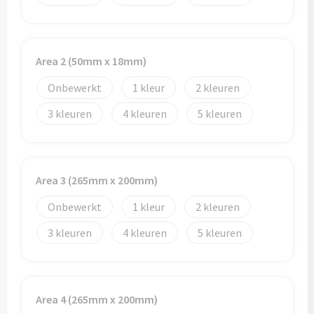
Potloden
Markeerstiften
Area 2 (50mm x 18mm)
Geschenksets
Onbewerkt
1
2
Merken
3
4
5
Notaboekjes
Zelfklevende memo's
Area 3 (265mm x 200mm)
Onbewerkt
1
2
Notablokken
3
4
5
Mappen
Eten & drinken
Area 4 (265mm x 200mm)