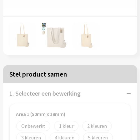
Papieren tassen
Reistassen
Zakelijk
Rugzakken
Stel product samen
Schoudertassen
Koeltassen
1. Selecteer een bewerking
Schrijf & papierwaren
Area 1 (50mm x 18mm)
Onbewerkt
1
2
Balpennen
3
4
5