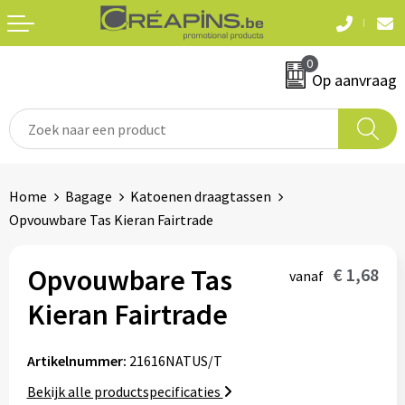
Terug
Terug
0
Textiel
Sleutelhangers
Op aanvraag
T-shirts
Automerken
Polo's
Divers
Home
Bagage
Katoenen draagtassen
Sweaters en hoodies
Opvouwbare Tas Kieran Fairtrade
Eten & drinken
Fleeces
Snoepgoed
Opvouwbare Tas
€ 1,68
vanaf
Jassen
Kieran Fairtrade
Waterflesjes
Hemden
Artikelnummer:
21616NATUS/T
Badtextiel & douche
Schrijf & papierwaren
Bekijk alle productspecificaties