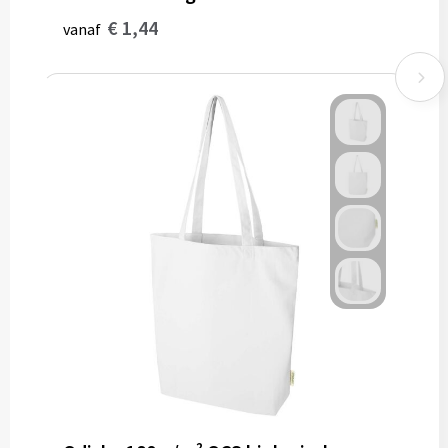
€ 1,44
vanaf