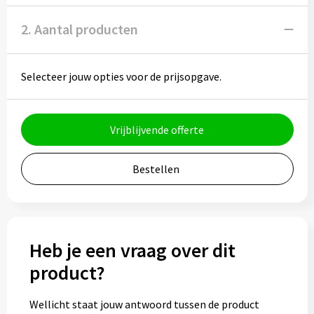
Muntjes
2. Aantal producten
Paraplu's
Selecteer jouw opties voor de prijsopgave.
Stormparaplu's
Vrijblijvende offerte
Klassieke paraplu's
Bestellen
Opvouwbare paraplu's
Divers
Heb je een vraag over dit
Technologie
product?
Vrije tijd
Wellicht staat jouw antwoord tussen de product