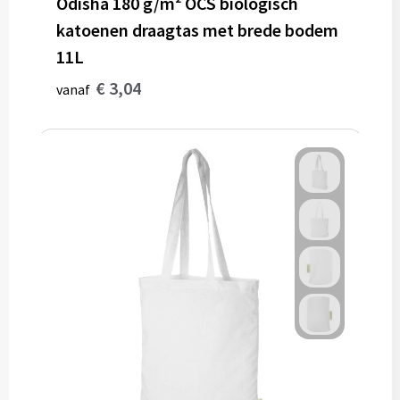
Odisha 180 g/m² OCS biologisch
katoenen draagtas met brede bodem
11L
€ 3,04
vanaf