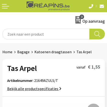
Terug
Terug
0
Textiel
Sleutelhangers
Op aanvraag
T-shirts
Automerken
Polo's
Divers
Home
Bagage
Katoenen draagtassen
Tas Arpel
Sweaters en hoodies
Eten & drinken
Fleeces
Tas Arpel
€ 1,55
vanaf
Snoepgoed
Jassen
Artikelnummer:
21649AZULS/T
Waterflesjes
Hemden
Bekijk alle productspecificaties
Badtextiel & douche
Schrijf & papierwaren