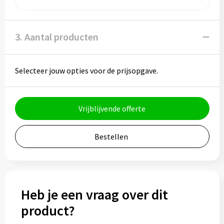
Bidons
3. Aantal producten
Drinkbekers
Drinkflessen
Selecteer jouw opties voor de prijsopgave.
Thermosflessen
Vrijblijvende offerte
Thermosbekers
Mokken & kopjes
Bestellen
Glazen
Lunchboxen
Heb je een vraag over dit
product?
Snoep