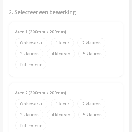
Potloden
2. Selecteer een bewerking
Markeerstiften
Geschenksets
Area 1 (300mm x 200mm)
Onbewerkt
1
2
Merken
3
4
5
Notaboekjes
Full colour
Zelfklevende memo's
Notablokken
Area 2 (300mm x 200mm)
Mappen
Onbewerkt
1
2
3
4
5
Eten & drinken
Full colour