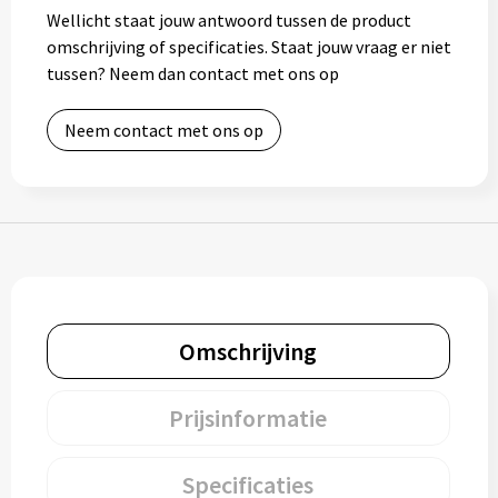
Wellicht staat jouw antwoord tussen de product
Muntjes
omschrijving of specificaties. Staat jouw vraag er niet
tussen? Neem dan contact met ons op
Paraplu's
Neem contact met ons op
Stormparaplu's
Klassieke paraplu's
Opvouwbare paraplu's
Omschrijving
Divers
Technologie
Prijsinformatie
Vrije tijd
Specificaties