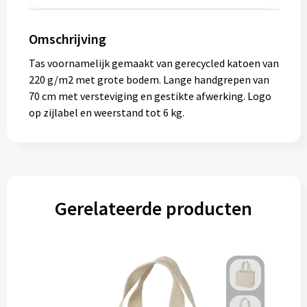
Gereedschap
Omschrijving
Persoonlijke verzorging
Tas voornamelijk gemaakt van gerecycled katoen van
Zonnebrillen
220 g/m2 met grote bodem. Lange handgrepen van
70 cm met versteviging en gestikte afwerking. Logo
EHBO
op zijlabel en weerstand tot 6 kg.
Verpakkingen
Pashouders
Gerelateerde producten