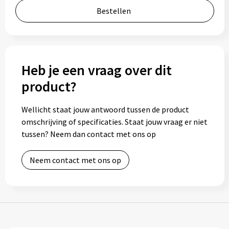
Bestellen
Bidons
Drinkbekers
Drinkflessen
Heb je een vraag over dit
product?
Thermosflessen
Wellicht staat jouw antwoord tussen de product
Thermosbekers
omschrijving of specificaties. Staat jouw vraag er niet
tussen? Neem dan contact met ons op
Mokken & kopjes
Neem contact met ons op
Glazen
Lunchboxen
Snoep