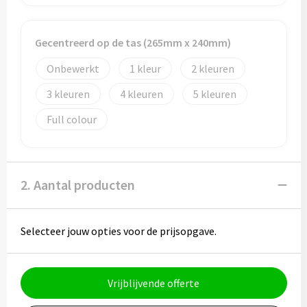
Potloden
Markeerstiften
Gecentreerd op de tas (265mm x 240mm)
Onbewerkt
1
2
Geschenksets
3
4
5
Merken
Full colour
Notaboekjes
Zelfklevende memo's
2. Aantal producten
Notablokken
Selecteer jouw opties voor de prijsopgave.
Mappen
Vrijblijvende offerte
Eten & drinken