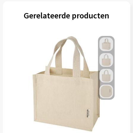
Gereedschap
Gerelateerde producten
Persoonlijke verzorging
Zonnebrillen
EHBO
Verpakkingen
Pashouders