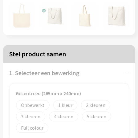
Papieren tassen
Reistassen
Zakelijk
Stel product samen
Rugzakken
1. Selecteer een bewerking
Schoudertassen
Koeltassen
Gecentreed (265mm x 240mm)
Onbewerkt
1
2
Schrijf & papierwaren
3
4
5
Balpennen
Full colour