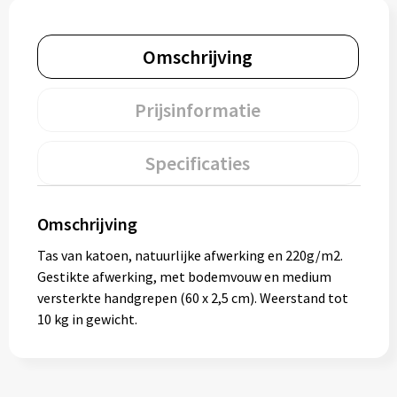
Muntjes
Omschrijving
Paraplu's
Prijsinformatie
Stormparaplu's
Specificaties
Klassieke paraplu's
Opvouwbare paraplu's
Omschrijving
Tas van katoen, natuurlijke afwerking en 220g/m2.
Gestikte afwerking, met bodemvouw en medium
Divers
versterkte handgrepen (60 x 2,5 cm). Weerstand tot
10 kg in gewicht.
Technologie
Vrije tijd