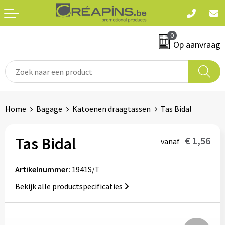
Terug
Terug
0
Textiel
Sleutelhangers
Op aanvraag
T-shirts
Automerken
Polo's
Divers
Home
Bagage
Katoenen draagtassen
Tas Bidal
Sweaters en hoodies
Eten & drinken
Fleeces
Tas Bidal
€ 1,56
vanaf
Snoepgoed
Jassen
Artikelnummer:
1941S/T
Waterflesjes
Hemden
Bekijk alle productspecificaties
Badtextiel & douche
Schrijf & papierwaren