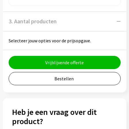
Bidons
3. Aantal producten
Drinkbekers
Drinkflessen
Selecteer jouw opties voor de prijsopgave.
Thermosflessen
Vrijblijvende offerte
Thermosbekers
Mokken & kopjes
Bestellen
Glazen
Lunchboxen
Heb je een vraag over dit
product?
Snoep