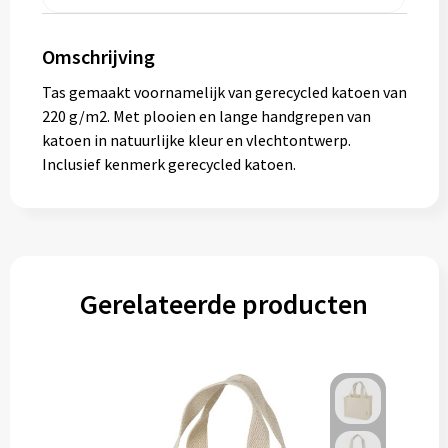
Gereedschap
Omschrijving
Persoonlijke verzorging
Tas gemaakt voornamelijk van gerecycled katoen van
Zonnebrillen
220 g/m2. Met plooien en lange handgrepen van
katoen in natuurlijke kleur en vlechtontwerp.
EHBO
Inclusief kenmerk gerecycled katoen.
Verpakkingen
Pashouders
Gerelateerde producten