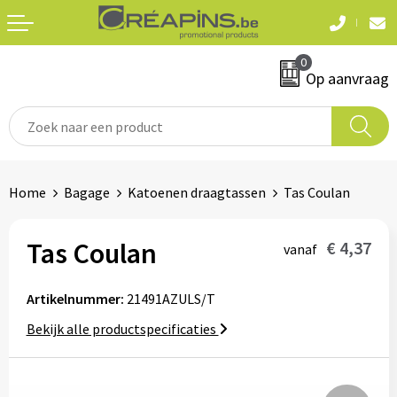
Terug
Terug
0
Textiel
Sleutelhangers
Op aanvraag
T-shirts
Automerken
Polo's
Divers
Home
Bagage
Katoenen draagtassen
Tas Coulan
Sweaters en hoodies
Eten & drinken
Fleeces
Tas Coulan
€ 4,37
vanaf
Snoepgoed
Jassen
Artikelnummer:
21491AZULS/T
Waterflesjes
Hemden
Bekijk alle productspecificaties
Badtextiel & douche
Schrijf & papierwaren