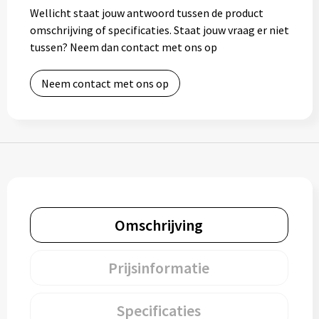
Wellicht staat jouw antwoord tussen de product
Muntjes
omschrijving of specificaties. Staat jouw vraag er niet
tussen? Neem dan contact met ons op
Paraplu's
Neem contact met ons op
Stormparaplu's
Klassieke paraplu's
Opvouwbare paraplu's
Omschrijving
Divers
Technologie
Prijsinformatie
Vrije tijd
Specificaties