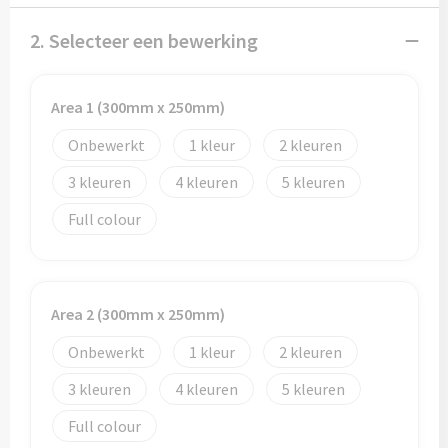
Potloden
2. Selecteer een bewerking
Markeerstiften
Geschenksets
Area 1 (300mm x 250mm)
Onbewerkt
1
2
Merken
3
4
5
Notaboekjes
Full colour
Zelfklevende memo's
Notablokken
Area 2 (300mm x 250mm)
Mappen
Onbewerkt
1
2
3
4
5
Eten & drinken
Full colour