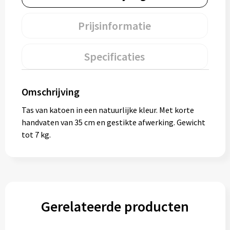
Muntjes
Prijsinformatie
Paraplu's
Specificaties
Stormparaplu's
Omschrijving
Klassieke paraplu's
Tas van katoen in een natuurlijke kleur. Met korte
handvaten van 35 cm en gestikte afwerking. Gewicht
Opvouwbare paraplu's
tot 7 kg.
Divers
Technologie
Gerelateerde producten
Vrije tijd