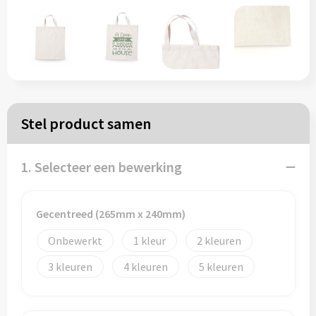
Papieren tassen
Reistassen
Zakelijk
Stel product samen
Rugzakken
1. Selecteer een bewerking
Schoudertassen
Koeltassen
Gecentreed (265mm x 240mm)
Onbewerkt
1
2
Schrijf & papierwaren
3
4
5
Balpennen