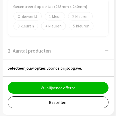
Potloden
Gecentreerd op de tas (265mm x 240mm)
Markeerstiften
Onbewerkt
1
2
3
4
5
Geschenksets
Merken
2. Aantal producten
Notaboekjes
Zelfklevende memo's
Selecteer jouw opties voor de prijsopgave.
Notablokken
Vrijblijvende offerte
Mappen
Bestellen
Eten & drinken