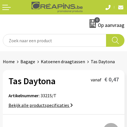
Terug
Terug
0
Textiel
Sleutelhangers
Op aanvraag
T-shirts
Automerken
Polo's
Divers
Home
Bagage
Katoenen draagtassen
Tas Daytona
Sweaters en hoodies
Eten & drinken
Fleeces
Tas Daytona
€ 0,47
vanaf
Snoepgoed
Jassen
Artikelnummer:
3321S/T
Waterflesjes
Hemden
Bekijk alle productspecificaties
Badtextiel & douche
Schrijf & papierwaren