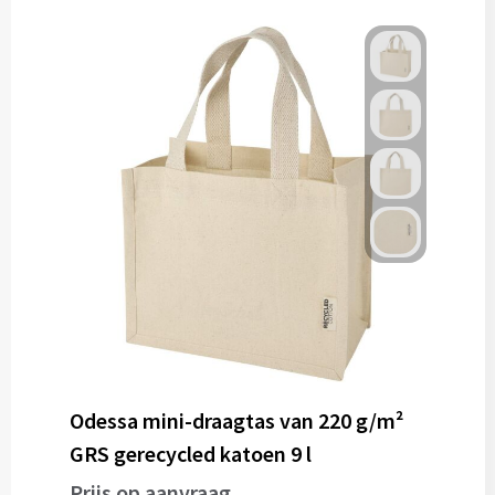
Gereedschap
Persoonlijke verzorging
Zonnebrillen
EHBO
Verpakkingen
Pashouders
Odessa mini-draagtas van 220 g/m²
GRS gerecycled katoen 9 l
Prijs op aanvraag