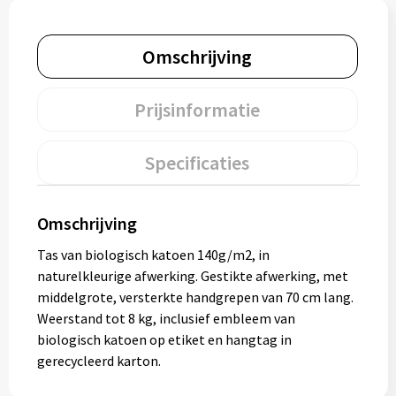
Muntjes
Omschrijving
Paraplu's
Prijsinformatie
Stormparaplu's
Specificaties
Klassieke paraplu's
Opvouwbare paraplu's
Omschrijving
Tas van biologisch katoen 140g/m2, in
naturelkleurige afwerking. Gestikte afwerking, met
Divers
middelgrote, versterkte handgrepen van 70 cm lang.
Weerstand tot 8 kg, inclusief embleem van
Technologie
biologisch katoen op etiket en hangtag in
gerecycleerd karton.
Vrije tijd