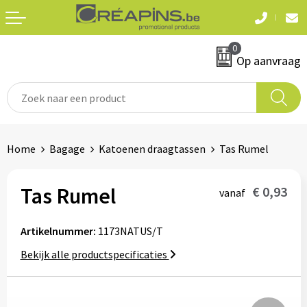
Terug
Terug
0
Textiel
Sleutelhangers
Op aanvraag
T-shirts
Automerken
Polo's
Divers
Home
Bagage
Katoenen draagtassen
Tas Rumel
Sweaters en hoodies
Eten & drinken
Fleeces
Tas Rumel
€ 0,93
vanaf
Snoepgoed
Jassen
Artikelnummer:
1173NATUS/T
Waterflesjes
Hemden
Bekijk alle productspecificaties
Badtextiel & douche
Schrijf & papierwaren