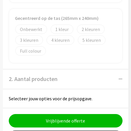
Potloden
Markeerstiften
Gecentreerd op de tas (265mm x 240mm)
Onbewerkt
1
2
Geschenksets
3
4
5
Merken
Full colour
Notaboekjes
Zelfklevende memo's
2. Aantal producten
Notablokken
Selecteer jouw opties voor de prijsopgave.
Mappen
Vrijblijvende offerte
Eten & drinken