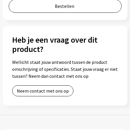
Bestellen
Bidons
Drinkbekers
Drinkflessen
Heb je een vraag over dit
product?
Thermosflessen
Wellicht staat jouw antwoord tussen de product
Thermosbekers
omschrijving of specificaties. Staat jouw vraag er niet
tussen? Neem dan contact met ons op
Mokken & kopjes
Neem contact met ons op
Glazen
Lunchboxen
Snoep