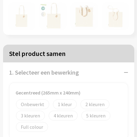
Papieren tassen
Reistassen
Zakelijk
Stel product samen
Rugzakken
1. Selecteer een bewerking
Schoudertassen
Koeltassen
Gecentreed (265mm x 240mm)
Onbewerkt
1
2
Schrijf & papierwaren
3
4
5
Balpennen
Full colour