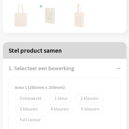
Papieren tassen
Reistassen
Zakelijk
Stel product samen
Rugzakken
1. Selecteer een bewerking
Schoudertassen
Koeltassen
Area 1 (265mm x 250mm)
Onbewerkt
1
2
Schrijf & papierwaren
3
4
5
Balpennen
Full colour