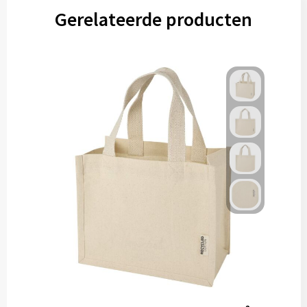
Gereedschap
Gerelateerde producten
Persoonlijke verzorging
Zonnebrillen
EHBO
Verpakkingen
Pashouders