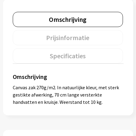
Muntjes
Omschrijving
Paraplu's
Prijsinformatie
Stormparaplu's
Specificaties
Klassieke paraplu's
Opvouwbare paraplu's
Omschrijving
Canvas zak 270g/m2. In natuurlijke kleur, met sterk
gestikte afwerking, 70 cm lange versterkte
Divers
handvatten en kruisje. Weerstand tot 10 kg.
Technologie
Vrije tijd