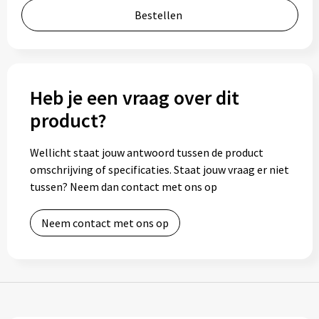
Bestellen
Bidons
Drinkbekers
Drinkflessen
Heb je een vraag over dit
product?
Thermosflessen
Wellicht staat jouw antwoord tussen de product
Thermosbekers
omschrijving of specificaties. Staat jouw vraag er niet
tussen? Neem dan contact met ons op
Mokken & kopjes
Neem contact met ons op
Glazen
Lunchboxen
Snoep