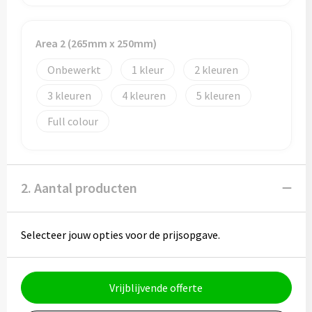
Potloden
Markeerstiften
Area 2 (265mm x 250mm)
Onbewerkt
1
2
Geschenksets
3
4
5
Merken
Full colour
Notaboekjes
Zelfklevende memo's
2. Aantal producten
Notablokken
Selecteer jouw opties voor de prijsopgave.
Mappen
Vrijblijvende offerte
Eten & drinken