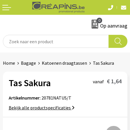
Terug
Terug
0
Textiel
Sleutelhangers
Op aanvraag
T-shirts
Automerken
Polo's
Divers
Home
Bagage
Katoenen draagtassen
Tas Sakura
Sweaters en hoodies
Eten & drinken
Fleeces
Tas Sakura
€ 1,64
vanaf
Snoepgoed
Jassen
Artikelnummer:
20781NATUS/T
Waterflesjes
Hemden
Bekijk alle productspecificaties
Badtextiel & douche
Schrijf & papierwaren