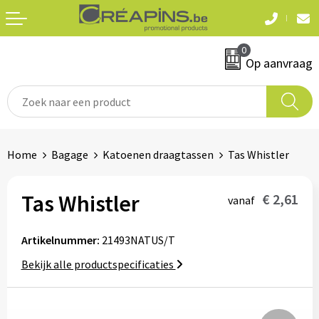
Terug
Terug
0
Textiel
Sleutelhangers
Op aanvraag
T-shirts
Automerken
Polo's
Divers
Home
Bagage
Katoenen draagtassen
Tas Whistler
Sweaters en hoodies
Eten & drinken
Fleeces
Tas Whistler
€ 2,61
vanaf
Snoepgoed
Jassen
Artikelnummer:
21493NATUS/T
Waterflesjes
Hemden
Bekijk alle productspecificaties
Badtextiel & douche
Schrijf & papierwaren