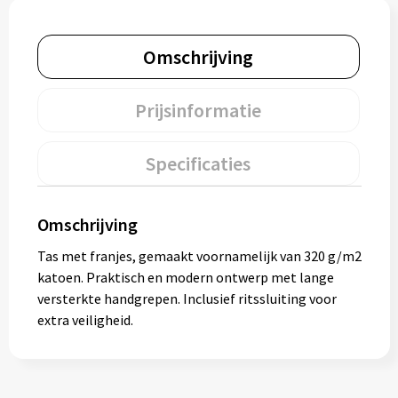
Muntjes
Omschrijving
Paraplu's
Prijsinformatie
Stormparaplu's
Specificaties
Klassieke paraplu's
Opvouwbare paraplu's
Omschrijving
Tas met franjes, gemaakt voornamelijk van 320 g/m2
katoen. Praktisch en modern ontwerp met lange
Divers
versterkte handgrepen. Inclusief ritssluiting voor
extra veiligheid.
Technologie
Vrije tijd