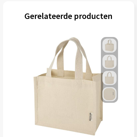
Gereedschap
Gerelateerde producten
Persoonlijke verzorging
Zonnebrillen
EHBO
Verpakkingen
Pashouders