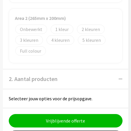
Potloden
Markeerstiften
Area 2 (265mm x 200mm)
Onbewerkt
1
2
Geschenksets
3
4
5
Merken
Full colour
Notaboekjes
Zelfklevende memo's
2. Aantal producten
Notablokken
Selecteer jouw opties voor de prijsopgave.
Mappen
Vrijblijvende offerte
Eten & drinken