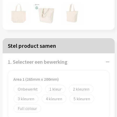
Papieren tassen
Reistassen
Zakelijk
Stel product samen
Rugzakken
1. Selecteer een bewerking
Schoudertassen
Koeltassen
Area 1 (265mm x 200mm)
Onbewerkt
1
2
Schrijf & papierwaren
3
4
5
Balpennen
Full colour