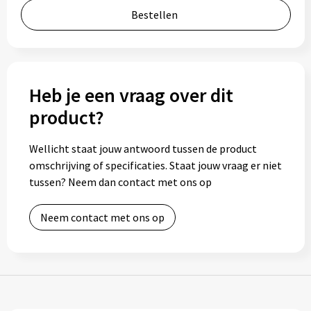
Bestellen
Bidons
Drinkbekers
Drinkflessen
Heb je een vraag over dit
product?
Thermosflessen
Wellicht staat jouw antwoord tussen de product
Thermosbekers
omschrijving of specificaties. Staat jouw vraag er niet
tussen? Neem dan contact met ons op
Mokken & kopjes
Neem contact met ons op
Glazen
Lunchboxen
Snoep