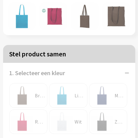
Papieren tassen
Reistassen
Zakelijk
Stel product samen
Rugzakken
1. Selecteer een kleur
Schoudertassen
Koeltassen
Bruin
Licht blauw
Marine blauw
Schrijf & papierwaren
Rood
Wit
Zwart
Balpennen