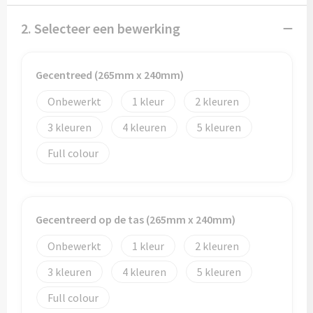
Potloden
2. Selecteer een bewerking
Markeerstiften
Geschenksets
Gecentreed (265mm x 240mm)
Onbewerkt
1
2
Merken
3
4
5
Notaboekjes
Full colour
Zelfklevende memo's
Notablokken
Gecentreerd op de tas (265mm x 240mm)
Mappen
Onbewerkt
1
2
3
4
5
Eten & drinken
Full colour