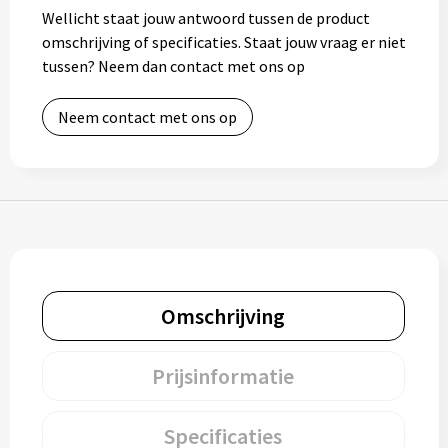
Wellicht staat jouw antwoord tussen de product
Muntjes
omschrijving of specificaties. Staat jouw vraag er niet
tussen? Neem dan contact met ons op
Paraplu's
Neem contact met ons op
Stormparaplu's
Klassieke paraplu's
Opvouwbare paraplu's
Omschrijving
Divers
Technologie
Prijsinformatie
Vrije tijd
Specificaties