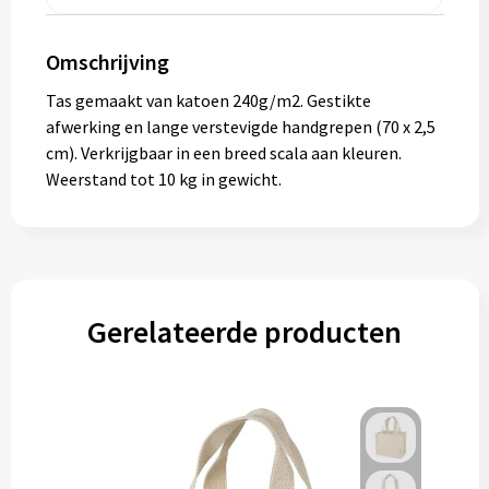
Gereedschap
Omschrijving
Persoonlijke verzorging
Tas gemaakt van katoen 240g/m2. Gestikte
Zonnebrillen
afwerking en lange verstevigde handgrepen (70 x 2,5
cm). Verkrijgbaar in een breed scala aan kleuren.
EHBO
Weerstand tot 10 kg in gewicht.
Verpakkingen
Pashouders
Gerelateerde producten