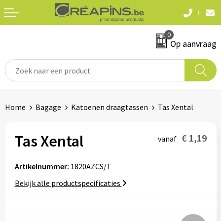
Terug
Terug
0
Textiel
Sleutelhangers
Op aanvraag
T-shirts
Automerken
Polo's
Divers
Home
Bagage
Katoenen draagtassen
Tas Xental
Sweaters en hoodies
Eten & drinken
Fleeces
Tas Xental
€ 1,19
vanaf
Snoepgoed
Jassen
Artikelnummer:
1820AZCS/T
Waterflesjes
Hemden
Bekijk alle productspecificaties
Badtextiel & douche
Schrijf & papierwaren