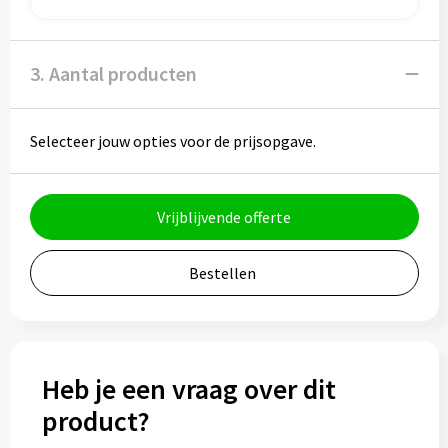
Bidons
3. Aantal producten
Drinkbekers
Drinkflessen
Selecteer jouw opties voor de prijsopgave.
Thermosflessen
Vrijblijvende offerte
Thermosbekers
Mokken & kopjes
Bestellen
Glazen
Lunchboxen
Heb je een vraag over dit
product?
Snoep