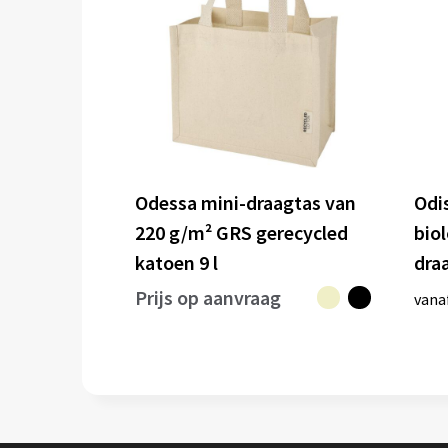
Odessa mini-draagtas van
Odi
220 g/m² GRS gerecycled
bio
katoen 9 l
dra
Prijs op aanvraag
vana