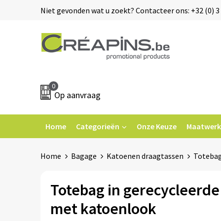
Niet gevonden wat u zoekt? Contacteer ons: +32 (0) 3 
0
Op aanvraag
Home
Categorieën
Onze Keuze
Maatwerk
Home
Bagage
Katoenen draagtassen
Totebag
Totebag in gerecycleerde 
met katoenlook