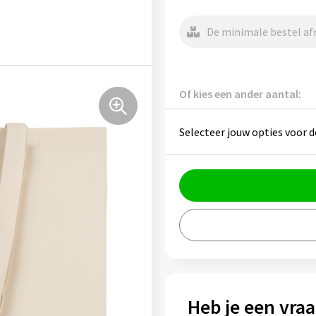
De minimale bestel afn
Of kies een ander aantal:
Selecteer jouw opties voor d
Heb je een vraa