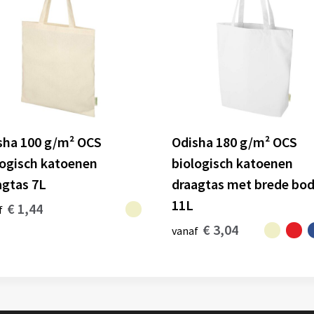
sha 100 g/m² OCS
Odisha 180 g/m² OCS
logisch katoenen
biologisch katoenen
agtas 7L
draagtas met brede bo
11L
€ 1,44
f
€ 3,04
vanaf