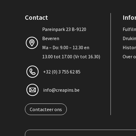
Contact
Info
Pareinpark 23 B-9120
Fulfi
Beveren
Druki
Ma – Do: 9.00 – 12.30 en
Histor
13.00 tot 17.00 (Vr tot 16.30)
Over 
+32 (0) 3 755 62 85
info@creapins.be
Contacteer ons