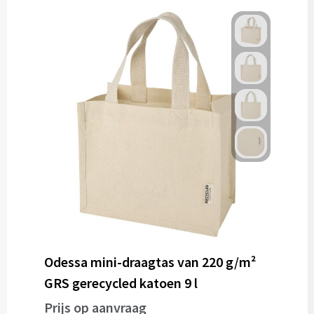
Gereedschap
Persoonlijke verzorging
Zonnebrillen
EHBO
Verpakkingen
Pashouders
Odessa mini-draagtas van 220 g/m²
GRS gerecycled katoen 9 l
Prijs op aanvraag