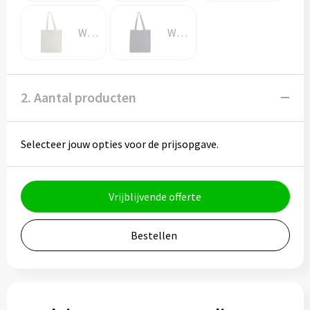
Potloden
Washed Green Clay
Washed Navy
Markeerstiften
Geschenksets
2. Aantal producten
Merken
Notaboekjes
Selecteer jouw opties voor de prijsopgave.
Zelfklevende memo's
Vrijblijvende offerte
Notablokken
Bestellen
Mappen
Eten & drinken