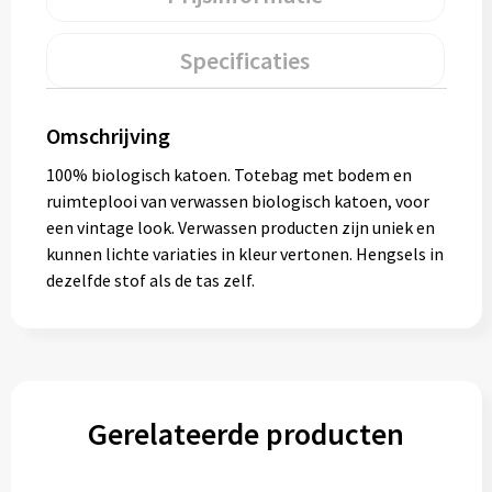
Muntjes
Specificaties
Paraplu's
Omschrijving
Stormparaplu's
100% biologisch katoen. Totebag met bodem en
ruimteplooi van verwassen biologisch katoen, voor
Klassieke paraplu's
een vintage look. Verwassen producten zijn uniek en
kunnen lichte variaties in kleur vertonen. Hengsels in
Opvouwbare paraplu's
dezelfde stof als de tas zelf.
Divers
Technologie
Gerelateerde producten
Vrije tijd