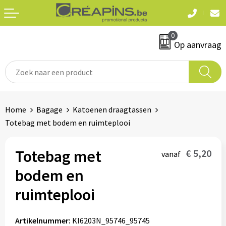
Terug
Terug
0
Textiel
Sleutelhangers
Op aanvraag
T-shirts
Automerken
Polo's
Divers
Home
Bagage
Katoenen draagtassen
Sweaters en hoodies
Totebag met bodem en ruimteplooi
Eten & drinken
Fleeces
Snoepgoed
Totebag met
€ 5,20
vanaf
Jassen
bodem en
Waterflesjes
Hemden
ruimteplooi
Badtextiel & douche
Schrijf & papierwaren
Artikelnummer:
KI6203N_95746_95745