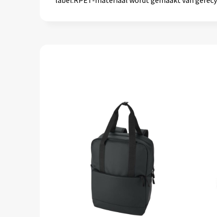
label.RPET-materiaal wordt gemaakt van gerecycl