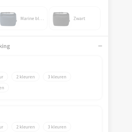
Marine blauw
Zwart
king
2
3
2
3