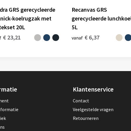
dra GRS gerecycleerde
Recanvas GRS
knick-koelrugzak met
gerecycleerde lunchkoe
tekset 20L
5L
€ 23,21
€ 6,37
f
vanaf
rmatie
Klantenservice
lment
Contact
nformatie
Veelgestelde vragen
iek
Retourneren
ons