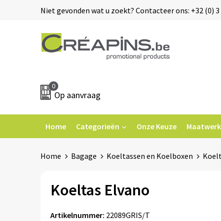
Niet gevonden wat u zoekt? Contacteer ons: +32 (0) 3 
0
Op aanvraag
Home
Categorieën
Onze Keuze
Maatwerk
Home
Bagage
Koeltassen en Koelboxen
Koel
Koeltas Elvano
Artikelnummer:
22089GRIS/T