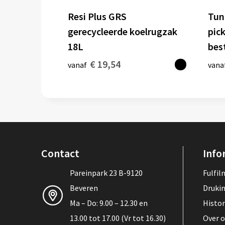
Resi Plus GRS
Tun
gerecycleerde koelrugzak
pic
18L
bes
€ 19,54
vanaf
vana
Contact
Info
Pareinpark 23 B-9120
Fulfi
Beveren
Druki
Ma – Do: 9.00 – 12.30 en
Histor
13.00 tot 17.00 (Vr tot 16.30)
Over 