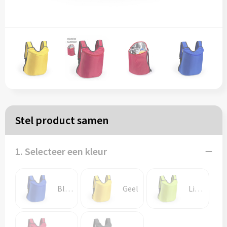
Papieren tassen
Reistassen
Zakelijk
Rugzakken
Stel product samen
Schoudertassen
Koeltassen
1. Selecteer een kleur
Schrijf & papierwaren
Blauw
Geel
Lichtgroen
Balpennen