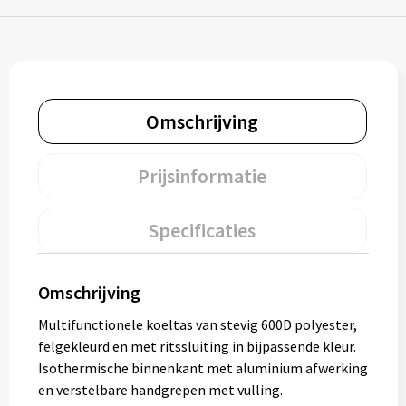
Muntjes
Paraplu's
Omschrijving
Stormparaplu's
Prijsinformatie
Klassieke paraplu's
Opvouwbare paraplu's
Specificaties
Divers
Omschrijving
Multifunctionele koeltas van stevig 600D polyester,
Technologie
felgekleurd en met ritssluiting in bijpassende kleur.
Isothermische binnenkant met aluminium afwerking
Vrije tijd
en verstelbare handgrepen met vulling.