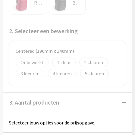
Potloden
Rood
Zwart
Markeerstiften
2. Selecteer een bewerking
Geschenksets
Merken
Centered (190mm x 140mm)
Notaboekjes
Onbewerkt
1
2
3
4
5
Zelfklevende memo's
Notablokken
3. Aantal producten
Mappen
Selecteer jouw opties voor de prijsopgave.
Eten & drinken