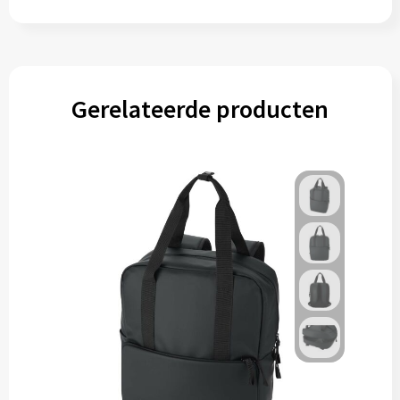
Gereedschap
Persoonlijke verzorging
Zonnebrillen
Gerelateerde producten
EHBO
Verpakkingen
Pashouders