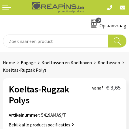
Terug
Terug
0
Textiel
Sleutelhangers
Op aanvraag
T-shirts
Automerken
Polo's
Divers
Home
Bagage
Koeltassen en Koelboxen
Koeltassen
Sweaters en hoodies
Koeltas-Rugzak Polys
Eten & drinken
Fleeces
Snoepgoed
Koeltas-Rugzak
€ 3,65
vanaf
Jassen
Polys
Waterflesjes
Hemden
Artikelnummer:
5419AMAS/T
Badtextiel & douche
Schrijf & papierwaren
Bekijk alle productspecificaties